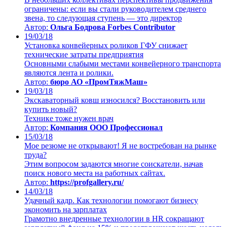
ограничены: если вы стали руководителем среднего
звена, то следующая ступень — это директор
Автор:
Ольга Бодрова Forbes Contributor
19/03/18
Установка конвейерных роликов ГФУ снижает
технические затраты предприятия
Основными слабыми местами конвейерного транспорта
являются лента и ролики.
Автор:
бюро АО «ПромТяжМаш»
19/03/18
Экскаваторный ковш износился? Восстановить или
купить новый?
Технике тоже нужен врач
Автор:
Компания ООО Профессионал
15/03/18
Мое резюме не открывают! Я не востребован на рынке
труда?
Этим вопросом задаются многие соискатели, начав
поиск нового места на работных сайтах.
Автор:
https://profgallery.ru/
14/03/18
Удачный кадр. Как технологии помогают бизнесу
экономить на зарплатах
Грамотно внедренные технологии в HR сокращают