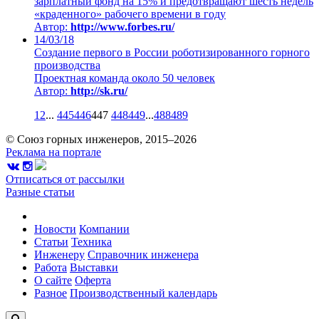
зарплатный фонд на 15% и предотвращают шесть недель
«краденного» рабочего времени в году
Автор:
http://www.forbes.ru/
14/03/18
Создание первого в России роботизированного горного
производства
Проектная команда около 50 человек
Автор:
http://sk.ru/
1
2
...
445
446
447
448
449
...
488
489
© Союз горных инженеров, 2015–2026
Реклама на портале
Отписаться от рассылки
Разные статьи
Новости
Компании
Статьи
Техника
Инженеру
Справочник инженера
Работа
Выставки
О сайте
Оферта
Разное
Производственный календарь