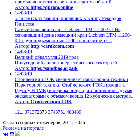
промышленности в свете последних событий
Автор:
https://dprom.online
14/08/19
5 гигантских машин, попавших в Книгу Рекордов
Гиннесса
Самый большой кран - Liebherr LTM 11200-9.1 На
сегодняшний день немецкий кран Liebherr LTM 11200-
9.1 грузоподъемностью 1200 тонн считается...
Автор:
http://carakoom.com
14/08/19
Великий обвал угля 2019 года
Полугодовой анализ энергетического сектора ЕС
Автор:
https://sandbag.org.uk
14/08/19
Стойленский ГОК увеличивает парк горной техники
Парк горной техники Стойленского ГОКа (входит в
Группу НЛМК) в первом полугодии пополнился двумя
экскаваторами с объемом ковша 12 кубических метров...
Автор:
Стойленский ГОК
1
2
...
371
372
373
374
375
...
488
489
© Союз горных инженеров, 2015–2026
Реклама на портале