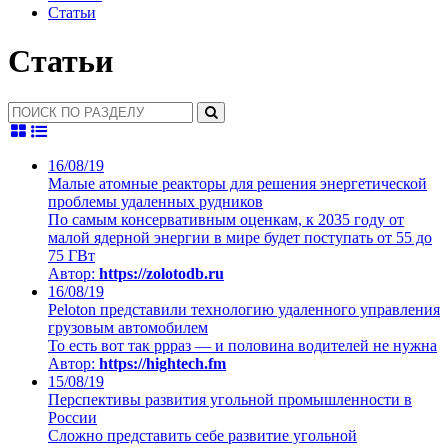
Статьи
Статьи
16/08/19
Малые атомные реакторы для решения энергетической
проблемы удаленных рудников
По самым консервативным оценкам, к 2035 году от
малой ядерной энергии в мире будет поступать от 55 до
75 ГВт
Автор:
https://zolotodb.ru
16/08/19
Peloton представили технологию удаленного управления
грузовым автомобилем
То есть вот так ррраз — и половина водителей не нужна
Автор:
https://hightech.fm
15/08/19
Перспективы развития угольной промышленности в
России
Сложно представить себе развитие угольной