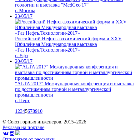
геологии и выставка "MedGeo'17"
г. Москва
23/05/17
Российский Нефтегазохимический форум и XXV
Юбилейная Международная выставка
«Газ.Нефть.Технологии-2017»
г. Уфа
20/05/17
"ALTA 2017" Международная конференция и выставка
по достижениям горной и металлургической
промышленности
г. Перт
1
2
3
4
5
6
7
8
9
10
© Союз горных инженеров, 2015–2026
Реклама на портале
Отписаться от рассылки