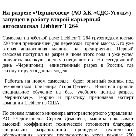
На разрезе «Черниговец» (АО ХК «СДС-Уголь»)
запущен в работу второй карьерный
автосамосвал Liebherr Т 264
Самосвал на жёсткой раме Liebherr Т 264 грузоподъемностью
220 тонн предназначен для перевозки горной массы. Это уже
вторая аналогичная машина на предприятии. Первый
самосвал поступил на разрез в июле этого года и уже успел
получить высокую оценку специалистов. На сегодняшний
день «Черниговец» единственный разрез в России, где
эксплуатируется данная модель.
Работать на новом самосвале будет опытный экипаж под
руководством бригадира Игоря Грачёва. Водители прошли
специальное обучение на базе учебного центра разреза
«Черниговец». Теорию и практику преподавал эксперт
компании Liebherr из США.
По словам главного инженера автотранспортного управления
АО «Черниговец» Сергея Деменёва, машина показывает
высокий коэффициент технической готовности благодаря
специально разработанной процедуре технического
обслуживания, которое предусмотрено через каждые 250