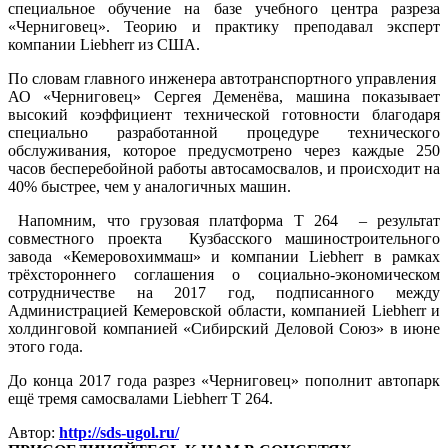
специальное обучение на базе учебного центра разреза
«Черниговец». Теорию и практику преподавал эксперт
компании Liebherr из США.
По словам главного инженера автотранспортного управления
АО «Черниговец» Сергея Деменёва, машина показывает
высокий коэффициент технической готовности благодаря
специально разработанной процедуре технического
обслуживания, которое предусмотрено через каждые 250
часов бесперебойной работы автосамосвалов, и происходит на
40% быстрее, чем у аналогичных машин.
Напомним, что грузовая платформа Т 264 – результат
совместного проекта Кузбасского машиностроительного
завода «Кемеровохиммаш» и компании Liebherr в рамках
трёхстороннего соглашения о социально-экономическом
сотрудничестве на 2017 год, подписанного между
Администрацией Кемеровской области, компанией Liebherr и
холдинговой компанией «Сибирский Деловой Союз» в июне
этого года.
До конца 2017 года разрез «Черниговец» пополнит автопарк
ещё тремя самосвалами Liebherr T 264.
Автор:
http://sds-ugol.ru/