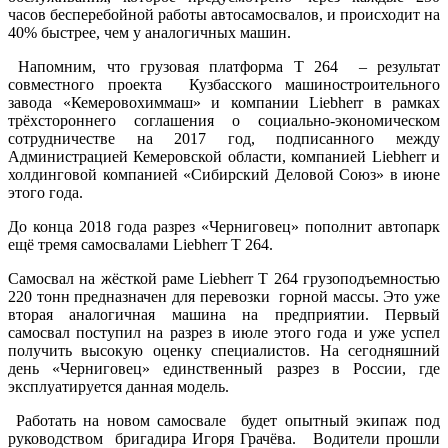
часов бесперебойной работы автосамосвалов, и происходит на
40% быстрее, чем у аналогичных машин.
Напомним, что грузовая платформа Т 264 – результат
совместного проекта Кузбасского машиностроительного
завода «Кемеровохиммаш» и компании Liebherr в рамках
трёхстороннего соглашения о социально-экономическом
сотрудничестве на 2017 год, подписанного между
Администрацией Кемеровской области, компанией Liebherr и
холдинговой компанией «Сибирский Деловой Союз» в июне
этого года.
До конца 2018 года разрез «Черниговец» пополнит автопарк
ещё тремя самосвалами Liebherr T 264.
Самосвал на жёсткой раме Liebherr Т 264 грузоподъемностью
220 тонн предназначен для перевозки горной массы. Это уже
вторая аналогичная машина на предприятии. Первый
самосвал поступил на разрез в июле этого года и уже успел
получить высокую оценку специалистов. На сегодняшний
день «Черниговец» единственный разрез в России, где
эксплуатируется данная модель.
Работать на новом самосвале будет опытный экипаж под
руководством бригадира Игоря Грачёва. Водители прошли