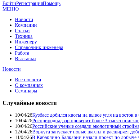
Войти
Регистрация
Помощь
МЕНЮ
Новости
Компании
Статьи
Техника
Инженеру
Справочник инженера
Работа
Выставки
Новости
Все новости
О компаниях
Семинары
Случайные новости
10/04/26
Кузбасс добился квоты на вывоз угля на восток 
10/04/26
Росприроднадзор проверит более 3 тысяч поиско
10/04/26
Российские ученые создали экологичный стройма
12/04/26
Воркута запускает новые шахты и расширяет до
11/04/26
В Кабардино-Балкарии начали проект по добыче 