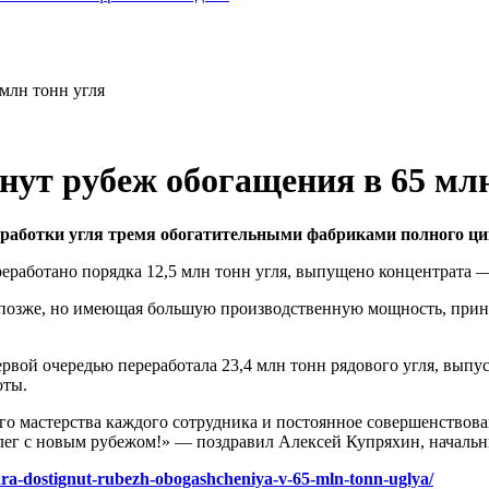
млн тонн угля
ут рубеж обогащения в 65 млн
работки угля тремя обогатительными фабриками полного ци
реработано порядка 12,5 млн тонн угля, выпущено концентрата —
позже, но имеющая большую производственную мощность, приняла
ой очередью переработала 23,4 млн тонн рядового угля, выпуск
оты.
о мастерства каждого сотрудника и постоянное совершенствова
ллег с новым рубежом!» — поздравил Алексей Купряхин, начал
ra-dostignut-rubezh-obogashcheniya-v-65-mln-tonn-uglya/