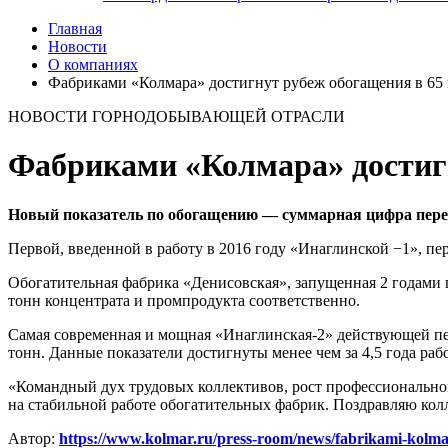
Главная
Новости
О компаниях
Фабриками «Колмара» достигнут рубеж обогащения в 65 
НОВОСТИ ГОРНОДОБЫВАЮЩЕЙ ОТРАСЛИ
Фабриками «Колмара» достигн
Новый показатель по обогащению — суммарная цифра пере
Первой, введенной в работу в 2016 году «Инаглинской −1», пе
Обогатительная фабрика «Денисовская», запущенная 2 годами 
тонн концентрата и промпродукта соответственно.
Самая современная и мощная «Инаглинская-2» действующей перв
тонн. Данные показатели достигнуты менее чем за 4,5 года раб
«Командный дух трудовых коллективов, рост профессиональног
на стабильной работе обогатительных фабрик. Поздравляю ко
Автор:
https://www.kolmar.ru/press-room/news/fabrikami-kolma