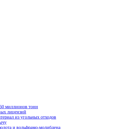
в 60 миллионов тонн
вых лицензий
териал из угольных отходов
бычу
золота и вольфрамо-молибдена