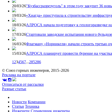
20/03/26
"Кузбассразрезуголь" в этом году закупит 36 нов
19/03/26
«Хиагда» приступила к строительству инфрастр
18/03/26
АЛРОСА начала подготовку к геологоразведке н
17/03/26
Стартовали заводские испытания нового бульдо
16/03/26
Флагману «Норникеля» начали строить третью оч
15/03/26
АЛРОСА планирует провести бурение на участк
1
2
3
4
5
6
7
...
285
286
© Союз горных инженеров, 2015–2026
Реклама на портале
Отписаться от рассылки
Разные статьи
Новости
Компании
Статьи
Техника
Инженеру
Справочник инженера