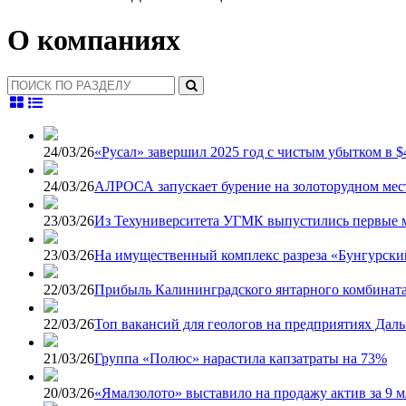
О компаниях
24/03/26
«Русал» завершил 2025 год с чистым убытком в $
24/03/26
АЛРОСА запускает бурение на золоторудном ме
23/03/26
Из Техуниверситета УГМК выпустились первые
23/03/26
На имущественный комплекс разреза «Бунгурск
22/03/26
Прибыль Калининградского янтарного комбината 
22/03/26
Топ вакансий для геологов на предприятиях Дал
21/03/26
Группа «Полюс» нарастила капзатраты на 73%
20/03/26
«Ямалзолото» выставило на продажу актив за 9 