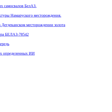
ых самосвалов БелАЗ.
уктуры Намаруского месторождения.
а Дегдеканском месторождении золота
зера БЕЛАЗ-78542
ередь
ах определенных ИИ