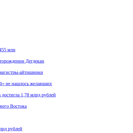
455 млн
сторождении Дегдекан
 магистры-айтишники
ий» не нашлось желающих
достигла 1,78 млрд рублей
ьнего Востока
млрд рублей