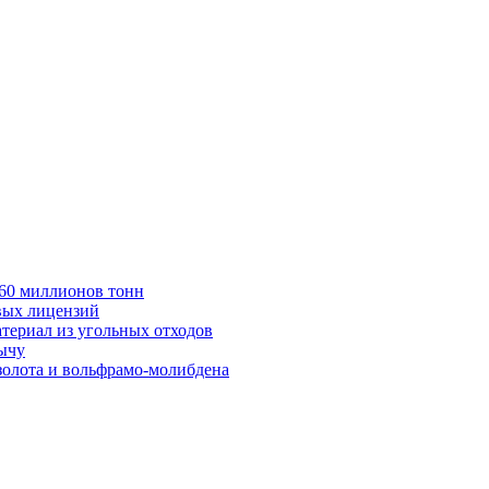
в 60 миллионов тонн
вых лицензий
териал из угольных отходов
бычу
золота и вольфрамо-молибдена