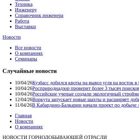
Техника
Инженеру
Справочник инженера
Работа
Выставки
Новости
Все новости
О компаниях
Семинары
Случайные новости
10/04/26
Кузбасс добился квоты на вывоз угля на восток 
10/04/26
Росприроднадзор проверит более 3 тысяч поиско
10/04/26
Российские ученые создали экологичный стройма
12/04/26
Воркута запускает новые шахты и расширяет до
11/04/26
В Кабардино-Балкарии начали проект по добыче 
Главная
Новости
О компаниях
НОВОСТИ ГОРНОДОБЫВАЮЩЕЙ ОТРАСЛИ