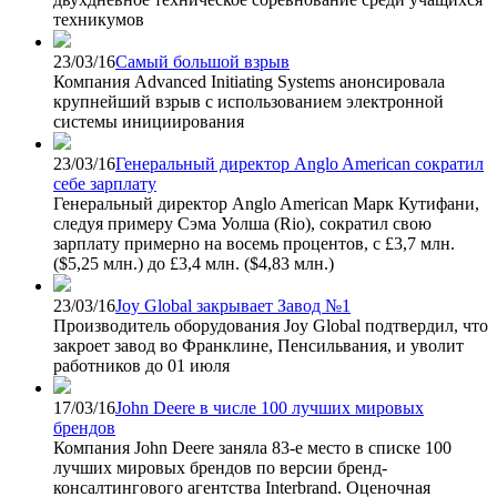
техникумов
23/03/16
Самый большой взрыв
Компания Advanced Initiating Systems анонсировала
крупнейший взрыв с использованием электронной
системы инициирования
23/03/16
Генеральный директор Anglo American сократил
себе зарплату
Генеральный директор Anglo American Марк Кутифани,
следуя примеру Сэма Уолша (Rio), сократил свою
зарплату примерно на восемь процентов, с £3,7 млн.
($5,25 млн.) до £3,4 млн. ($4,83 млн.)
23/03/16
Joy Global закрывает Завод №1
Производитель оборудования Joy Global подтвердил, что
закроет завод во Франклине, Пенсильвания, и уволит
работников до 01 июля
17/03/16
John Deere в числе 100 лучших мировых
брендов
Компания John Deere заняла 83-е место в списке 100
лучших мировых брендов по версии бренд-
консалтингового агентства Interbrand. Оценочная