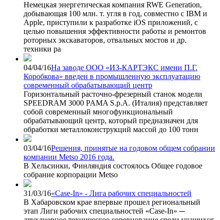
Немецкая энергетическая компания RWE Generation,
добывающая 100 млн. т. угля в год, совместно с IBM и
Apple, приступили к разработке iOS приложений, с
целью повышения эффективности работы и ремонтов
роторных экскаваторов, отвальных мостов и др.
техники ра
04/04/16
На заводе ООО «ИЗ-КАРТЭКС имени П.Г.
Коробкова» введен в промышленную эксплуатацию
современный обрабатывающий центр
Горизонтальный расточно-фрезерный станок модели
SPEEDRAM 3000 PAMA S.p.A. (Италия) представляет
собой современный многофункциональный
обрабатывающий центр, который предназначен для
обработки металлоконструкций массой до 100 тонн
03/04/16
Решения, принятые на годовом общем собрании
компании Metso 2016 года.
В Хельсинки, Финляндия состоялось Общее годовое
собрание корпорации Metso
31/03/16
«Case-In» - Лига рабочих специальностей
В Хабаровском крае впервые прошел региональный
этап Лиги рабочих специальностей «Case-In» ─
двухдневное техническое соревнование среди учащихся