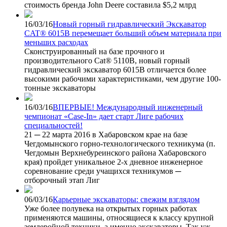
стоимость бренда John Deere составила $5,2 млрд
16/03/16
Новый горный гидравлический Экскаватор
CAT® 6015B перемещает больший объем материала при
меньших расходах
Сконструированный на базе прочного и
производительного Cat® 5110B, новый горный
гидравлический экскаватор 6015B отличается более
высокими рабочими характеристиками, чем другие 100-
тонные экскаваторы
16/03/16
ВПЕРВЫЕ! Международный инженерный
чемпионат «Case-In» дает старт Лиге рабочих
специальностей!
21 ─ 22 марта 2016 в Хабаровском крае на базе
Чегдомынского горно-технологического техникума (п.
Чегдомын Верхнебуреинского района Хабаровского
края) пройдет уникальное 2-х дневное инженерное
соревнование среди учащихся техникумов ─
отборочный этап Лиг
06/03/16
Карьерные экскаваторы: свежим взглядом
Уже более полувека на открытых горных работах
применяются машины, относящиеся к классу крупной
землеройной техники, а именно экскаваторы. Так уж