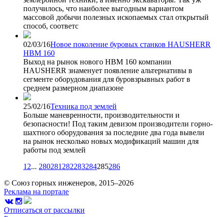
получилось, что наиболее выгодным вариантом
массовой добычи полезных ископаемых стал открытый
способ, соответс
02/03/16
Новое поколение буровых станков HAUSHERR
HBM 160
Выход на рынок нового HBM 160 компании
HAUSHERR знаменует появление альтернативы в
сегменте оборудования для буровзрывных работ в
среднем размерном диапазоне
25/02/16
Техника под землей
Больше маневренности, производительности и
безопасности! Под таким девизом производители горно-
шахтного оборудования за последние два года вывели
на рынок несколько новых модификаций машин для
работы под землей
1
2
...
280
281
282
283
284
285
286
© Союз горных инженеров, 2015–2026
Реклама на портале
Отписаться от рассылки