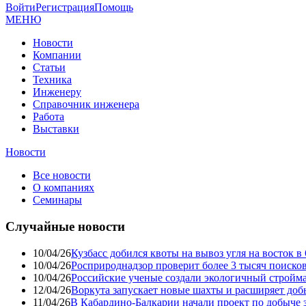
Войти
Регистрация
Помощь
МЕНЮ
Новости
Компании
Статьи
Техника
Инженеру
Справочник инженера
Работа
Выставки
Новости
Все новости
О компаниях
Семинары
Случайные новости
10/04/26
Кузбасс добился квоты на вывоз угля на восток 
10/04/26
Росприроднадзор проверит более 3 тысяч поиско
10/04/26
Российские ученые создали экологичный стройма
12/04/26
Воркута запускает новые шахты и расширяет до
11/04/26
В Кабардино-Балкарии начали проект по добыче 