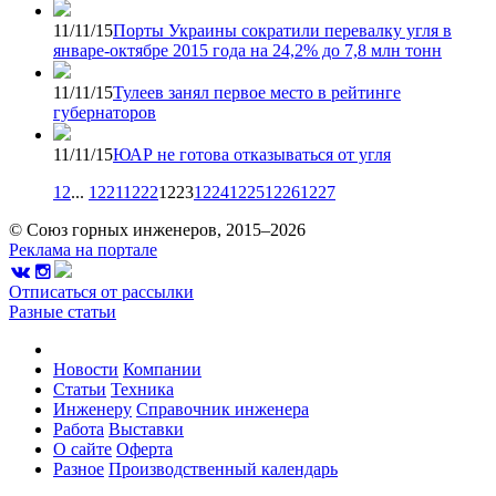
11/11/15
Порты Украины сократили перевалку угля в
январе-октябре 2015 года на 24,2% до 7,8 млн тонн
11/11/15
Тулеев занял первое место в рейтинге
губернаторов
11/11/15
ЮАР не готова отказываться от угля
1
2
...
1221
1222
1223
1224
1225
1226
1227
© Союз горных инженеров, 2015–2026
Реклама на портале
Отписаться от рассылки
Разные статьи
Новости
Компании
Статьи
Техника
Инженеру
Справочник инженера
Работа
Выставки
О сайте
Оферта
Разное
Производственный календарь