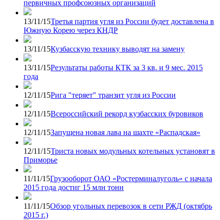
первичных профсоюзных организаций
13/11/15
Третья партия угля из России будет доставлена в
Южную Корею через КНДР
13/11/15
Кузбасскую технику выводят на замену
13/11/15
Результаты работы КТК за 3 кв. и 9 мес. 2015
года
12/11/15
Рига "теряет" транзит угля из России
12/11/15
Всероссийский рекорд кузбасских буровиков
12/11/15
Запущена новая лава на шахте «Распадская»
12/11/15
Триста новых модульных котельных установят в
Приморье
11/11/15
Грузооборот ОАО «Ростерминалуголь» с начала
2015 года достиг 15 млн тонн
11/11/15
Обзор угольных перевозок в сети РЖД (октябрь
2015 г.)