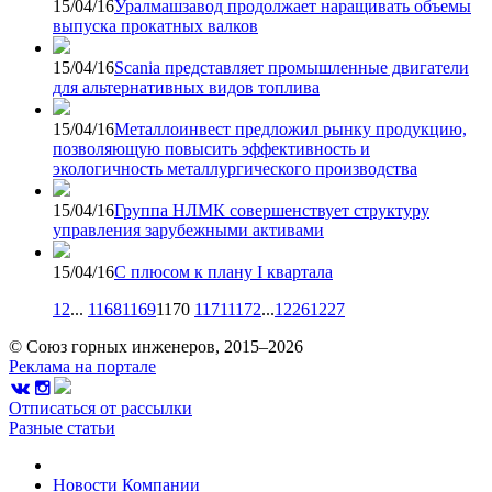
15/04/16
Уралмашзавод продолжает наращивать объемы
выпуска прокатных валков
15/04/16
Scania представляет промышленные двигатели
для альтернативных видов топлива
15/04/16
Металлоинвест предложил рынку продукцию,
позволяющую повысить эффективность и
экологичность металлургического производства
15/04/16
Группа НЛМК совершенствует структуру
управления зарубежными активами
15/04/16
С плюсом к плану I квартала
1
2
...
1168
1169
1170
1171
1172
...
1226
1227
© Союз горных инженеров, 2015–2026
Реклама на портале
Отписаться от рассылки
Разные статьи
Новости
Компании