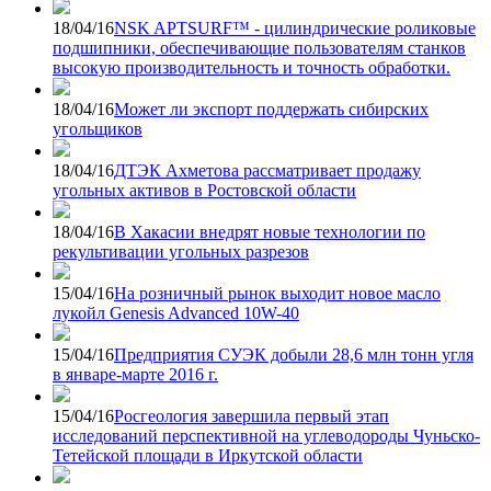
18/04/16
NSK APTSURF™ - цилиндрические роликовые
подшипники, обеспечивающие пользователям станков
высокую производительность и точность обработки.
18/04/16
Может ли экспорт поддержать сибирских
угольщиков
18/04/16
ДТЭК Ахметова рассматривает продажу
угольных активов в Ростовской области
18/04/16
В Хакасии внедрят новые технологии по
рекультивации угольных разрезов
15/04/16
На розничный рынок выходит новое масло
лукойл Genesis Advanced 10W-40
15/04/16
Предприятия СУЭК добыли 28,6 млн тонн угля
в январе-марте 2016 г.
15/04/16
Росгеология завершила первый этап
исследований перспективной на углеводороды Чуньско-
Тетейской площади в Иркутской области