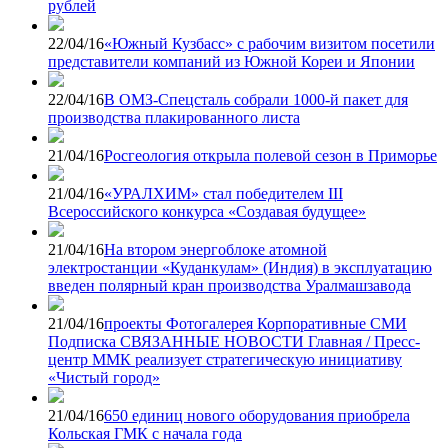
рублей
22/04/16
«Южный Кузбасс» с рабочим визитом посетили
представители компаний из Южной Кореи и Японии
22/04/16
В ОМЗ-Спецсталь собрали 1000-й пакет для
производства плакированного листа
21/04/16
Росгеология открыла полевой сезон в Приморье
21/04/16
«УРАЛХИМ» стал победителем III
Всероссийского конкурса «Создавая будущее»
21/04/16
На втором энергоблоке атомной
электростанции «Куданкулам» (Индия) в эксплуатацию
введен полярный кран производства Уралмашзавода
21/04/16
проекты Фотогалерея Корпоративные СМИ
Подписка СВЯЗАННЫЕ НОВОСТИ Главная / Пресс-
центр ММК реализует стратегическую инициативу
«Чистый город»
21/04/16
650 единиц нового оборудования приобрела
Кольская ГМК с начала года