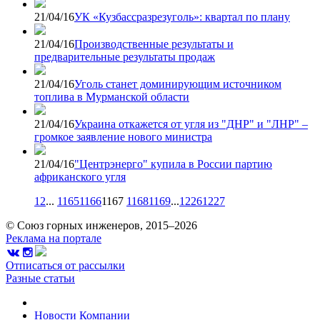
21/04/16
УК «Кузбассразрезуголь»: квартал по плану
21/04/16
Производственные результаты и
предварительные результаты продаж
21/04/16
Уголь станет доминирующим источником
топлива в Мурманской области
21/04/16
Украина откажется от угля из "ДНР" и "ЛНР" –
громкое заявление нового министра
21/04/16
"Центрэнерго" купила в России партию
африканского угля
1
2
...
1165
1166
1167
1168
1169
...
1226
1227
© Союз горных инженеров, 2015–2026
Реклама на портале
Отписаться от рассылки
Разные статьи
Новости
Компании