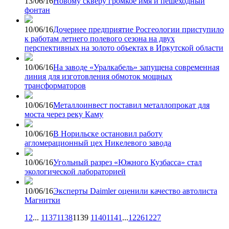
13/06/16
Новому скверу громкое имя и пешеходный
фонтан
10/06/16
Дочернее предприятие Росгеологии приступило
к работам летнего полевого сезона на двух
перспективных на золото объектах в Иркутской области
10/06/16
На заводе «Уралкабель» запущена современная
линия для изготовления обмоток мощных
трансформаторов
10/06/16
Металлоинвест поставил металлопрокат для
моста через реку Каму
10/06/16
В Норильске остановил работу
агломерационный цех Никелевого завода
10/06/16
Угольный разрез «Южного Кузбасса» стал
экологической лабораторией
10/06/16
Эксперты Daimler оценили качество автолиста
Магнитки
1
2
...
1137
1138
1139
1140
1141
...
1226
1227