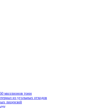
в 60 миллионов тонн
териал из угольных отходов
вых лицензий
бычу