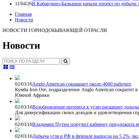
11/04/26
В Кабардино-Балкарии начали проект по добыче 
Главная
Новости
НОВОСТИ ГОРНОДОБЫВАЮЩЕЙ ОТРАСЛИ
Новости
02/03/16
Anglo American сокращает около 4000 рабочих
Кумба Iron Ore, подразделение Anglo American сократит 
Южной Африки
02/03/16
Возобновление интереса к углю расширит дохо
Для диверсификации своих доходов и удовлетворения сп
02/03/16
Владимир Путин поручил кабмину предложить м
02/03/16
Добыча угля в РФ в феврале выросла на 5,2%, экс