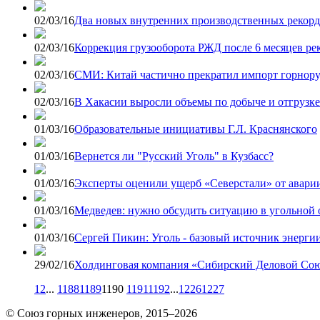
02/03/16
Два новых внутренних производственных рекорда
02/03/16
Коррекция грузооборота РЖД после 6 месяцев ре
02/03/16
СМИ: Китай частично прекратил импорт горнору
02/03/16
В Хакасии выросли объемы по добыче и отгрузке
01/03/16
Образовательные инициативы Г.Л. Краснянского
01/03/16
Вернется ли "Русский Уголь" в Кузбасс?
01/03/16
Эксперты оценили ущерб «Северстали» от авари
01/03/16
Медведев: нужно обсудить ситуацию в угольной 
01/03/16
Сергей Пикин: Уголь - базовый источник энерги
29/02/16
Холдинговая компания «Сибирский Деловой Союз
1
2
...
1188
1189
1190
1191
1192
...
1226
1227
© Союз горных инженеров, 2015–2026