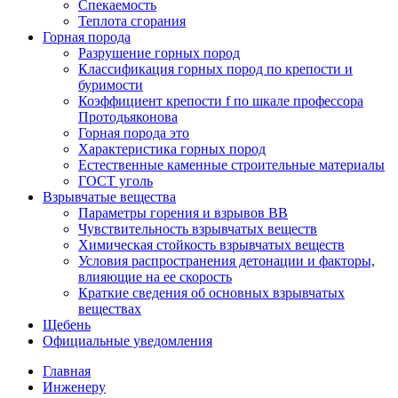
Спекаемость
Теплота сгорания
Горная порода
Разрушение горных пород
Классификация горных пород по крепости и
буримости
Коэффициент крепости f по шкале профессора
Протодьяконова
Горная порода это
Характеристика горных пород
Естественные каменные строительные материалы
ГОСТ уголь
Взрывчатые вещества
Параметры горения и взрывов ВВ
Чувствительность взрывчатых веществ
Химическая стойкость взрывчатых веществ
Условия распространения детонации и факторы,
влияющие на ее скорость
Краткие сведения об основных взрывчатых
веществах
Щебень
Официальные уведомления
Главная
Инженеру