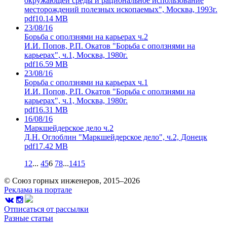
окружающей среды и рациональное использование
месторождений полезных ископаемых", Москва, 1993г.
pdf
10.14 MB
23/08/16
Борьба с оползнями на карьерах ч.2
И.И. Попов, Р.П. Окатов "Борьба с оползнями на
карьерах", ч.1, Москва, 1980г.
pdf
16.59 MB
23/08/16
Борьба с оползнями на карьерах ч.1
И.И. Попов, Р.П. Окатов "Борьба с оползнями на
карьерах", ч.1, Москва, 1980г.
pdf
16.31 MB
16/08/16
Маркшейдерское дело ч.2
Д.Н. Оглоблин "Маркшейдерское дело", ч.2, Донецк
pdf
17.42 MB
1
2
...
4
5
6
7
8
...
14
15
© Союз горных инженеров, 2015–2026
Реклама на портале
Отписаться от рассылки
Разные статьи