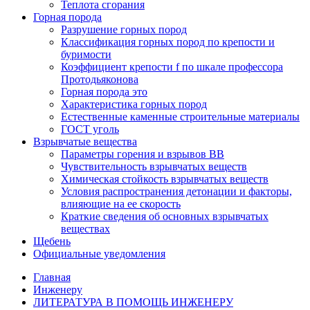
Теплота сгорания
Горная порода
Разрушение горных пород
Классификация горных пород по крепости и
буримости
Коэффициент крепости f по шкале профессора
Протодьяконова
Горная порода это
Характеристика горных пород
Естественные каменные строительные материалы
ГОСТ уголь
Взрывчатые вещества
Параметры горения и взрывов ВВ
Чувствительность взрывчатых веществ
Химическая стойкость взрывчатых веществ
Условия распространения детонации и факторы,
влияющие на ее скорость
Краткие сведения об основных взрывчатых
веществах
Щебень
Официальные уведомления
Главная
Инженеру
ЛИТЕРАТУРА В ПОМОЩЬ ИНЖЕНЕРУ