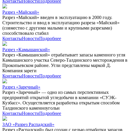
Контакты
Новости
Подробнее
Разрез «Майский»
Разрез «Майский» введен в эксплуатацию в 2000 году.
Строительство и ввод в эксплуатацию разреза «Майский»
(совместно с другими малыми и крупными разрезами)
способствовало стабил
Контакты
Новости
Подробнее
Разрез «Камышанский»
Разрез «Камышанский» отрабатывает запасы каменного угля
Камышанского участка Северо-Талдинского месторождения в
Прокопьевском районе. Угли представлены маркой Д.
Компания зареги
Контакты
Новости
Подробнее
Разрез «Заречный»
Разрез «Заречный» — одно из самых перспективных
предприятий открытой угледобычи в компании «СУЭК-
Кузбасс». Осуществляется разработка открытым способом
Талдинского каменноугольн
Контакты
Новости
Подробнее
ЗАО «Разрез Распадский»
Разрез «Распадский» был создан с целью отработки запасов