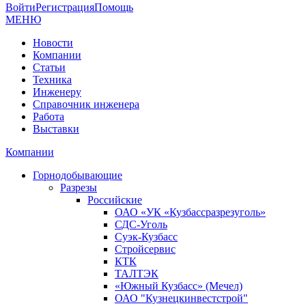
Войти
Регистрация
Помощь
МЕНЮ
Новости
Компании
Статьи
Техника
Инженеру
Справочник инженера
Работа
Выставки
Компании
Горнодобывающие
Разрезы
Российские
ОАО «УК «Кузбассразрезуголь»
СДС-Уголь
Суэк-Кузбасс
Стройсервис
КТК
ТАЛТЭК
«Южный Кузбасс» (Мечел)
ОАО "Кузнецкинвестстрой"