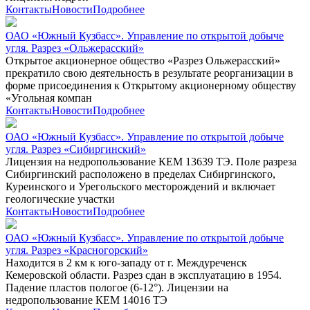
Контакты
Новости
Подробнее
ОАО «Южный Кузбасс». Управление по открытой добыче
угля. Разрез «Ольжерасский»
Открытое акционерное общество «Разрез Ольжерасский»
прекратило свою деятельность в результате реорганизации в
форме присоединения к Открытому акционерному обществу
«Угольная компан
Контакты
Новости
Подробнее
ОАО «Южный Кузбасс». Управление по открытой добыче
угля. Разрез «Сибиргинский»
Лицензия на недропользование КЕМ 13639 ТЭ. Поле разреза
Сибиргинский расположено в пределах Сибиргинского,
Куреинского и Урегольского месторождений и включает
геологические участки
Контакты
Новости
Подробнее
ОАО «Южный Кузбасс». Управление по открытой добыче
угля. Разрез «Красногорский»
Находится в 2 км к юго-западу от г. Междуреченск
Кемеровской области. Разрез сдан в эксплуатацию в 1954.
Падение пластов пологое (6-12°). Лицензии на
недропользование КЕМ 14016 ТЭ