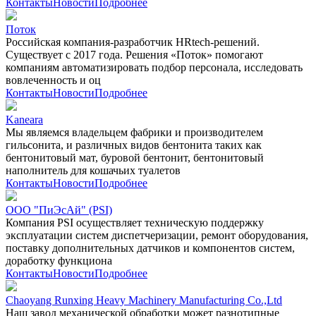
Контакты
Новости
Подробнее
Поток
Российская компания-разработчик HRtech-решений.
Существует с 2017 года. Решения «Поток» помогают
компаниям автоматизировать подбор персонала, исследовать
вовлеченность и оц
Контакты
Новости
Подробнее
Kaneara
Мы являемся владельцем фабрики и производителем
гильсонита, и различных видов бентонита таких как
бентонитовый мат, буровой бентонит, бентонитовый
наполнитель для кошачьих туалетов
Контакты
Новости
Подробнее
ООО "ПиЭсАй" (PSI)
Компания PSI осуществляет техническую поддержку
эксплуатации систем диспетчеризации, ремонт оборудования,
поставку дополнительных датчиков и компонентов систем,
доработку функциона
Контакты
Новости
Подробнее
Chaoyang Runxing Heavy Machinery Manufacturing Co.,Ltd
Наш завод механической обработки может разнотипные