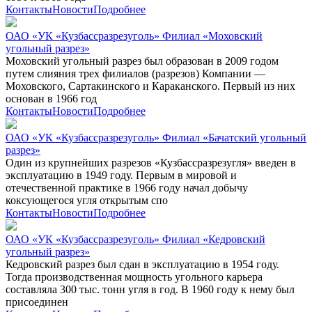
Контакты
Новости
Подробнее
ОАО «УК «Кузбассразрезуголь» Филиал «Моховский
угольный разрез»
Моховский угольный разрез был образован в 2009 годом
путем слияния трех филиалов (разрезов) Компании —
Моховского, Сартакинского и Караканского. Первый из них
основан в 1966 год
Контакты
Новости
Подробнее
ОАО «УК «Кузбассразрезуголь» Филиал «Бачатский угольный
разрез»
Один из крупнейших разрезов «Кузбассразрезугля» введен в
эксплуатацию в 1949 году. Первым в мировой и
отечественной практике в 1966 году начал добычу
коксующегося угля открытым спо
Контакты
Новости
Подробнее
ОАО «УК «Кузбассразрезуголь» Филиал «Кедровский
угольный разрез»
Кедровский разрез был сдан в эксплуатацию в 1954 году.
Тогда производственная мощность угольного карьера
составляла 300 тыс. тонн угля в год. В 1960 году к нему был
присоединен