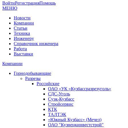
Войти
Регистрация
Помощь
МЕНЮ
Новости
Компании
Статьи
Техника
Инженеру
Справочник инженера
Работа
Выставки
Компании
Горнодобывающие
Разрезы
Российские
ОАО «УК «Кузбассразрезуголь»
СДС-Уголь
Суэк-Кузбасс
Стройсервис
КТК
ТАЛТЭК
«Южный Кузбасс» (Мечел)
ОАО "Кузнецкинвестстрой"