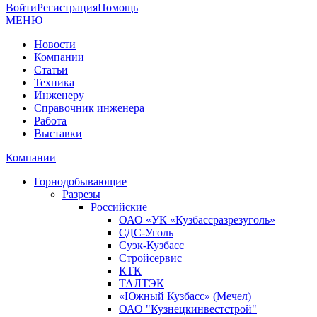
Войти
Регистрация
Помощь
МЕНЮ
Новости
Компании
Статьи
Техника
Инженеру
Справочник инженера
Работа
Выставки
Компании
Горнодобывающие
Разрезы
Российские
ОАО «УК «Кузбассразрезуголь»
СДС-Уголь
Суэк-Кузбасс
Стройсервис
КТК
ТАЛТЭК
«Южный Кузбасс» (Мечел)
ОАО "Кузнецкинвестстрой"