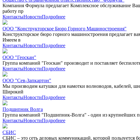
Компания Формула предлагает Комплексное обслуживание Ваш
работу пр
Контакты
Новости
Подробнее
ООО "Конструкторское Бюро Горного Машиностроения"
Конструкторское бюро горного машиностроения предлагает вам
Имеем в
Контакты
Новости
Подробнее
ООО "Геоскан"
Группа компаний "Геоскан" производит и поставляет беспилот
Контакты
Новости
Подробнее
ООО "Сев-Запкартон"
Мы производим катушки для намотки волноводов, кабелей, шн
Широкий
Контакты
Новости
Подробнее
Подшипник Волга
Группа компаний "Подшипник-Волга" - один из крупнейших п
Контакты
Новости
Подробнее
СБИС
СБИС – это сеть деловых коммуникаций, которой пользуется бо