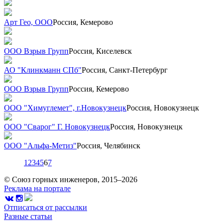
Арт Гео, ООО
Россия, Кемерово
ООО Взрыв Групп
Россия, Киселевск
АО "Клинкманн СПб"
Россия, Санкт-Петербург
ООО Взрыв Групп
Россия, Кемерово
ООО "Химуглемет", г.Новокузнецк
Россия, Новокузнецк
ООО "Сварог" Г. Новокузнецк
Россия, Новокузнецк
ООО "Альфа-Метиз"
Россия, Челябинск
1
2
3
4
5
6
7
© Союз горных инженеров, 2015–2026
Реклама на портале
Отписаться от рассылки
Разные статьи