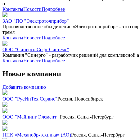
о
Контакты
Новости
Подробнее
ЗАО "ПО "Электроточприбор"
Производственное объединение «Электроточприбор» - это сов
тремя
Контакты
Новости
Подробнее
ООО "Синерго Софт Системс"
Компания "Синерго" - разработчик решений для комплексной
Контакты
Новости
Подробнее
Новые компании
Добавить компанию
ООО "РусИнТех Сервис"
Россия, Новосибирск
ООО "Майнинг Элемент"
Россия, Санкт-Петербург
НПК «Механобр-техника» (АО)
Россия, Санкт-Петербург