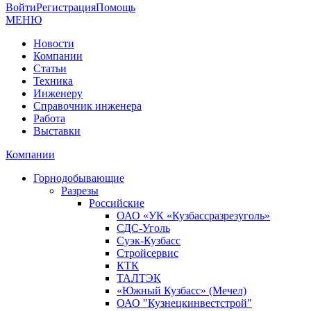
Войти
Регистрация
Помощь
МЕНЮ
Новости
Компании
Статьи
Техника
Инженеру
Справочник инженера
Работа
Выставки
Компании
Горнодобывающие
Разрезы
Российские
ОАО «УК «Кузбассразрезуголь»
СДС-Уголь
Суэк-Кузбасс
Стройсервис
КТК
ТАЛТЭК
«Южный Кузбасс» (Мечел)
ОАО "Кузнецкинвестстрой"