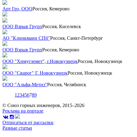
Арт Гео, ООО
Россия, Кемерово
ООО Взрыв Групп
Россия, Киселевск
АО "Клинкманн СПб"
Россия, Санкт-Петербург
ООО Взрыв Групп
Россия, Кемерово
ООО "Химуглемет", г.Новокузнецк
Россия, Новокузнецк
ООО "Сварог" Г. Новокузнецк
Россия, Новокузнецк
ООО "Альфа-Метиз"
Россия, Челябинск
1
2
3
4
5
6
7
8
9
© Союз горных инженеров, 2015–2026
Реклама на портале
Отписаться от рассылки
Разные статьи