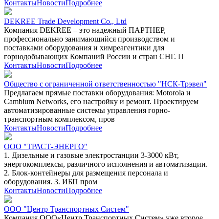
Контакты
Новости
Подробнее
DEKREE Trade Development Co., Ltd
Компания DEKREE – это надежный ПАРТНЕР,
профессионально занимающийся производством и
поставками оборудования и химреагентики для
горнодобывающих Компаний России и стран СНГ. П
Контакты
Новости
Подробнее
Общество с ограниченной ответственностью "НСК-Трэвел"
Предлагаем прямые поставки оборудования: Motorola и
Cambium Networks, его настройку и ремонт. Проектируем
автоматизированные системы управления горно-
транспортным комплексом, пров
Контакты
Новости
Подробнее
ООО "ТРАСТ-ЭНЕРГО"
1. Дизельные и газовые электростанции 3-3000 кВт,
энергокомплексы, различного исполнения и автоматизации.
2. Блок-контейнеры для размещения персонала и
оборудования. 3. ИБП пром
Контакты
Новости
Подробнее
ООО "Центр Транспортных Систем"
Компания ООО«Центр Транспортных Систем» уже второе