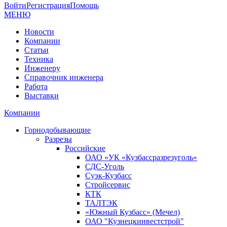
Войти
Регистрация
Помощь
МЕНЮ
Новости
Компании
Статьи
Техника
Инженеру
Справочник инженера
Работа
Выставки
Компании
Горнодобывающие
Разрезы
Российские
ОАО «УК «Кузбассразрезуголь»
СДС-Уголь
Суэк-Кузбасс
Стройсервис
КТК
ТАЛТЭК
«Южный Кузбасс» (Мечел)
ОАО "Кузнецкинвестстрой"