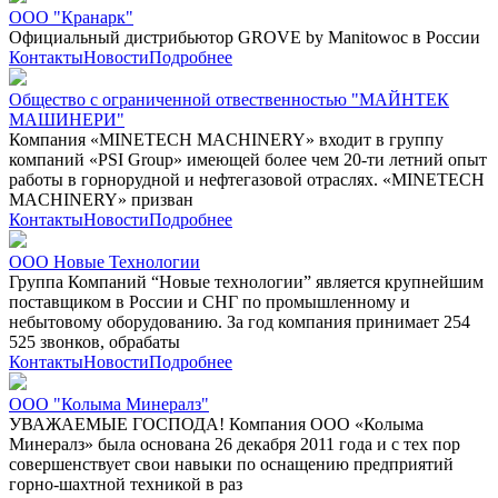
ООО "Кранарк"
Официальный дистрибьютор GROVE by Manitowoc в России
Контакты
Новости
Подробнее
Общество с ограниченной отвественностью "МАЙНТЕК
МАШИНЕРИ"
Компания «MINETECH MACHINERY» входит в группу
компаний «PSI Group» имеющей более чем 20-ти летний опыт
работы в горнорудной и нефтегазовой отраслях. «MINETECH
MACHINERY» призван
Контакты
Новости
Подробнее
ООО Новые Технологии
Группа Компаний “Новые технологии” является крупнейшим
поставщиком в России и СНГ по промышленному и
небытовому оборудованию. За год компания принимает 254
525 звонков, обрабаты
Контакты
Новости
Подробнее
ООО "Колыма Минералз"
УВАЖАЕМЫЕ ГОСПОДА! Компания ООО «Колыма
Минералз» была основана 26 декабря 2011 года и с тех пор
совершенствует свои навыки по оснащению предприятий
горно-шахтной техникой в раз