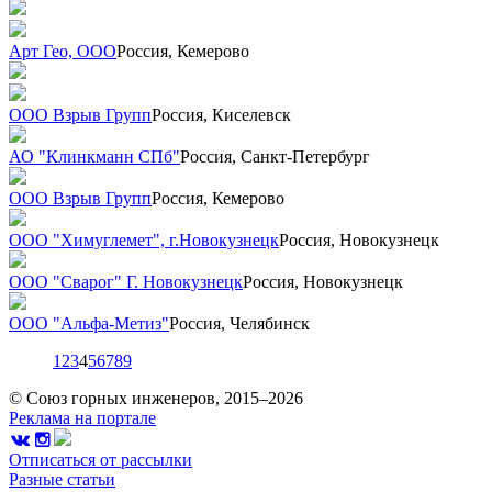
Арт Гео, ООО
Россия, Кемерово
ООО Взрыв Групп
Россия, Киселевск
АО "Клинкманн СПб"
Россия, Санкт-Петербург
ООО Взрыв Групп
Россия, Кемерово
ООО "Химуглемет", г.Новокузнецк
Россия, Новокузнецк
ООО "Сварог" Г. Новокузнецк
Россия, Новокузнецк
ООО "Альфа-Метиз"
Россия, Челябинск
1
2
3
4
5
6
7
8
9
© Союз горных инженеров, 2015–2026
Реклама на портале
Отписаться от рассылки
Разные статьи