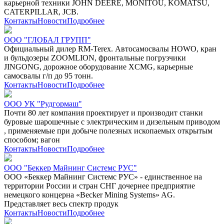
карьерной техники JOHN DEERE, MONITOU, KOMATSU,
CATERPILLAR, JCB.
Контакты
Новости
Подробнее
ООО "ГЛОБАЛ ГРУПП"
Официальный дилер RM-Terex. Автосамосвалы HOWO, кран
и бульдозеры ZOOMLION, фронтальные погрузчики
JINGONG, дорожное оборудование XCMG, карьерные
самосвалы г/п до 95 тонн.
Контакты
Новости
Подробнее
ООО УК "Рудгормаш"
Почти 80 лет компания проектирует и производит станки
буровые шарошечные с электрическим и дизельным приводом
, применяемые при добыче полезных ископаемых открытым
способом; вагон
Контакты
Новости
Подробнее
ООО "Беккер Майнинг Системс РУС"
ООО «Беккер Майнинг Системс РУС» - единственное на
территории России и стран СНГ дочернее предприятие
немецкого концерна «Becker Mining Systems» AG.
Представляет весь спектр продук
Контакты
Новости
Подробнее