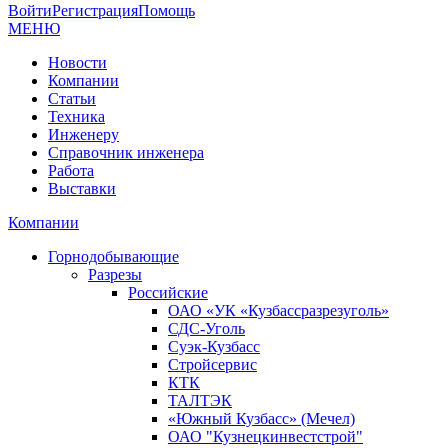
Войти
Регистрация
Помощь
МЕНЮ
Новости
Компании
Статьи
Техника
Инженеру
Справочник инженера
Работа
Выставки
Компании
Горнодобывающие
Разрезы
Российские
ОАО «УК «Кузбассразрезуголь»
СДС-Уголь
Суэк-Кузбасс
Стройсервис
КТК
ТАЛТЭК
«Южный Кузбасс» (Мечел)
ОАО "Кузнецкинвестстрой"