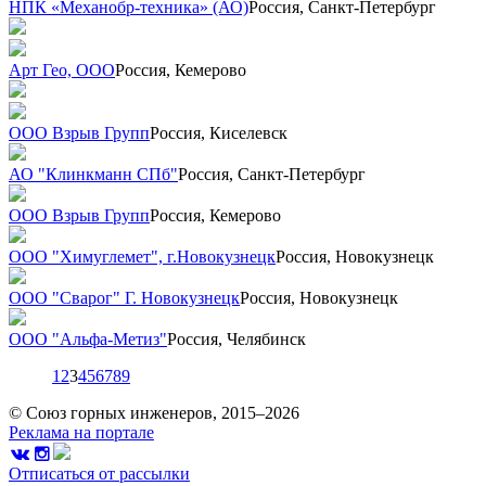
НПК «Механобр-техника» (АО)
Россия, Санкт-Петербург
Арт Гео, ООО
Россия, Кемерово
ООО Взрыв Групп
Россия, Киселевск
АО "Клинкманн СПб"
Россия, Санкт-Петербург
ООО Взрыв Групп
Россия, Кемерово
ООО "Химуглемет", г.Новокузнецк
Россия, Новокузнецк
ООО "Сварог" Г. Новокузнецк
Россия, Новокузнецк
ООО "Альфа-Метиз"
Россия, Челябинск
1
2
3
4
5
6
7
8
9
© Союз горных инженеров, 2015–2026
Реклама на портале
Отписаться от рассылки