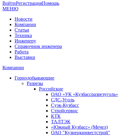
Войти
Регистрация
Помощь
МЕНЮ
Новости
Компании
Статьи
Техника
Инженеру
Справочник инженера
Работа
Выставки
Компании
Горнодобывающие
Разрезы
Российские
ОАО «УК «Кузбассразрезуголь»
СДС-Уголь
Суэк-Кузбасс
Стройсервис
КТК
ТАЛТЭК
«Южный Кузбасс» (Мечел)
ОАО "Кузнецкинвестстрой"