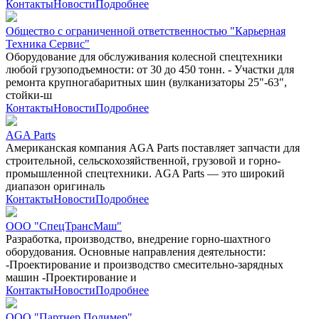
Контакты
Новости
Подробнее
Общество с ограниченной ответственностью "Карьерная
Техника Сервис"
Оборудование для обслуживания колесной спецтехники
любой грузоподъемности: от 30 до 450 тонн. - Участки для
ремонта крупногабаритных шин (вулканизаторы 25"-63",
стойки-ш
Контакты
Новости
Подробнее
AGA Parts
Американская компания AGA Parts поставляет запчасти для
строительной, сельскохозяйственной, грузовой и горно-
промышленной спецтехники. AGA Parts — это широкий
диапазон оригиналь
Контакты
Новости
Подробнее
ООО "СпецТрансМаш"
Разработка, производство, внедрение горно-шахтного
оборудования. Основные направления деятельности:
-Проектирование и производство смесительно-зарядных
машин -Проектирование и
Контакты
Новости
Подробнее
ООО "Партнер Полимер"