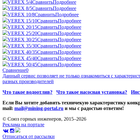
VEREX 5/4
Сравнить
Подробнее
VEREX 8/5
Сравнить
Подробнее
VEREX 10/8
Сравнить
Подробнее
VEREX 15/10
Сравнить
Подробнее
VEREX 20/15
Сравнить
Подробнее
VEREX 25/20
Сравнить
Подробнее
VEREX 30/25
Сравнить
Подробнее
VEREX 35/30
Сравнить
Подробнее
VEREX 40/35
Сравнить
Подробнее
VEREX 45/40
Сравнить
Подробнее
VEREX 50/45
Сравнить
Подробнее
Сравнение
0
Данный сервис позволяет не только ознакомиться с характери
разных производителей
Что такое водоотлив?
Что такое насосная установка?
Инс
Если Вы хотите добавить техничекую характеристику конкр
mail:
mail@mining-portal.ru
и мы с радостью ответим!
© Союз горных инженеров, 2015–2026
Реклама на портале
Отписаться от рассылки