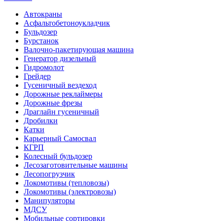
Автокраны
Асфальтобетоноукладчик
Бульдозер
Бурстанок
Валочно-пакетирующая машина
Генератор дизельный
Гидромолот
Грейдер
Гусеничный вездеход
Дорожные реклаймеры
Дорожные фрезы
Драглайн гусеничный
Дробилки
Катки
Карьерный Самосвал
КГРП
Колесный бульдозер
Лесозаготовительные машины
Лесопогрузчик
Локомотивы (тепловозы)
Локомотивы (электровозы)
Манипуляторы
МДСУ
Мобильные сортировки