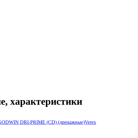
ие, характеристики
GODWIN DRI-PRIME (CD) (дренажные)
Verex