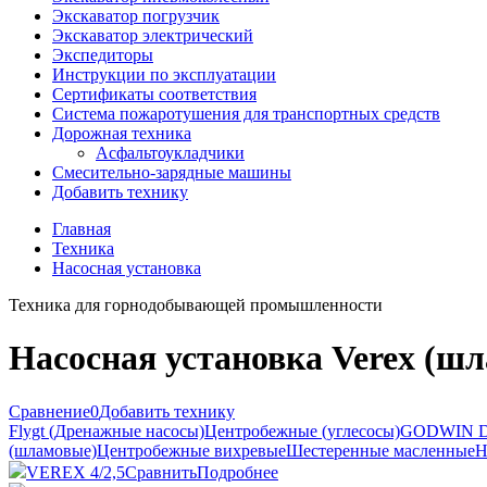
Экскаватор погрузчик
Экскаватор электрический
Экспедиторы
Инструкции по эксплуатации
Сертификаты соответствия
Система пожаротушения для транспортных средств
Дорожная техника
Асфальтоукладчики
Смесительно-зарядные машины
Добавить технику
Главная
Техника
Насосная установка
Техника для горнодобывающей промышленности
Насосная установка Verex (шл
Сравнение
0
Добавить технику
Flygt (Дренажные насосы)
Центробежные (углесосы)
GODWIN DR
(шламовые)
Центробежные вихревые
Шестеренные масленные
Н
VEREX 4/2,5
Сравнить
Подробнее