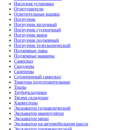
Насосная установка
Огнетушители
Осветительные вышки
Погрузчик
Погрузчик вилочный
Погрузчик гусеничный
Погрузчик мини
Погрузчик подземный
Погрузчик телескопический
Подземные лавы
Подземные машины
Самосвал
Скиддеры
Скреперы
Сочлененный самосвал
Трактора подготовительные
Тралы
Трубоукладчики
Тягачи складские
Харвестеры
Экскаватор гидравлический
Экскаватор манипулятор
Экскаватор мини
Экскаватор на автомобильном шасси
Экскаватор пневмоколесный