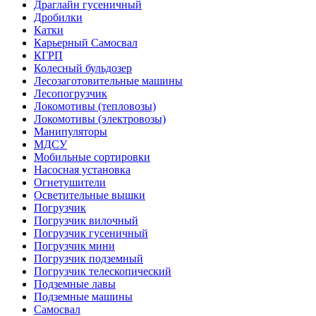
Драглайн гусеничный
Дробилки
Катки
Карьерный Самосвал
КГРП
Колесный бульдозер
Лесозаготовительные машины
Лесопогрузчик
Локомотивы (тепловозы)
Локомотивы (электровозы)
Манипуляторы
МДСУ
Мобильные сортировки
Насосная установка
Огнетушители
Осветительные вышки
Погрузчик
Погрузчик вилочный
Погрузчик гусеничный
Погрузчик мини
Погрузчик подземный
Погрузчик телескопический
Подземные лавы
Подземные машины
Самосвал