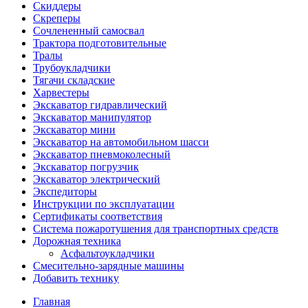
Скиддеры
Скреперы
Сочлененный самосвал
Трактора подготовительные
Тралы
Трубоукладчики
Тягачи складские
Харвестеры
Экскаватор гидравлический
Экскаватор манипулятор
Экскаватор мини
Экскаватор на автомобильном шасси
Экскаватор пневмоколесный
Экскаватор погрузчик
Экскаватор электрический
Экспедиторы
Инструкции по эксплуатации
Сертификаты соответствия
Система пожаротушения для транспортных средств
Дорожная техника
Асфальтоукладчики
Смесительно-зарядные машины
Добавить технику
Главная