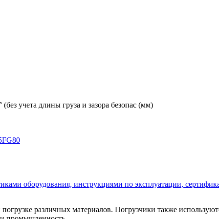
(без учета длины груза и зазора безопас (мм)
5FG80
стиками оборудования, инструкциями по эксплуатации, сертифик
и погрузке различных материалов. Погрузчики также использую
и и промышленность.