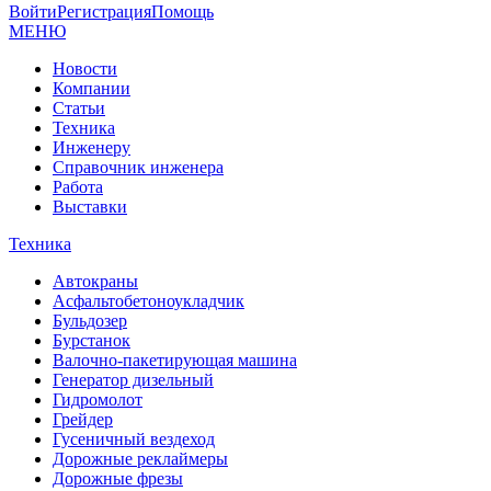
Войти
Регистрация
Помощь
МЕНЮ
Новости
Компании
Статьи
Техника
Инженеру
Справочник инженера
Работа
Выставки
Техника
Автокраны
Асфальтобетоноукладчик
Бульдозер
Бурстанок
Валочно-пакетирующая машина
Генератор дизельный
Гидромолот
Грейдер
Гусеничный вездеход
Дорожные реклаймеры
Дорожные фрезы