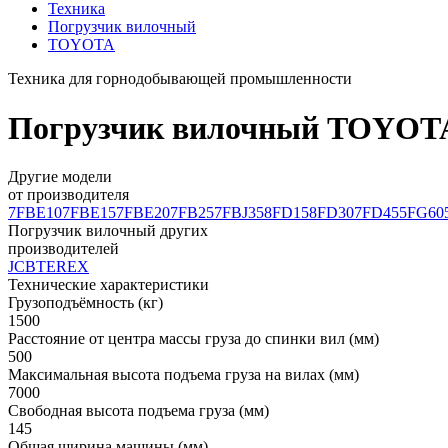
Техника
Погрузчик вилочный
TOYOTA
Техника для горнодобывающей промышленности
Погрузчик вилочный TOYOTA 8
Другие модели
от производителя
7FBE10
7FBE15
7FBE20
7FB25
7FBJ35
8FD15
8FD30
7FD45
5FG60
Погрузчик вилочный других
производителей
JCB
TEREX
Технические характеристики
Грузоподъёмность (кг)
1500
Расстояние от центра массы груза до спинки вил (мм)
500
Максимальная высота подъема груза на вилах (мм)
7000
Свободная высота подъема груза (мм)
145
Общая ширина машины (мм)