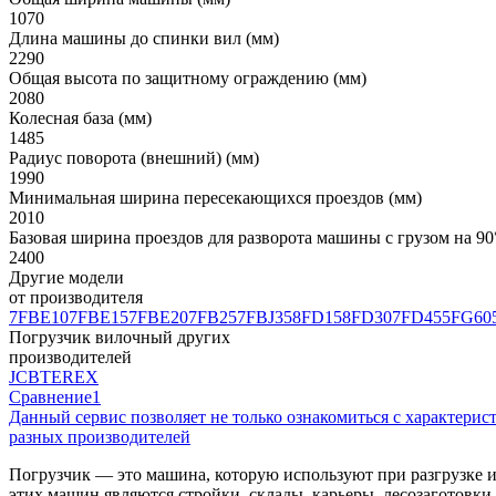
1070
Длина машины до спинки вил (мм)
2290
Общая высота по защитному ограждению (мм)
2080
Колесная база (мм)
1485
Радиус поворота (внешний) (мм)
1990
Минимальная ширина пересекающихся проездов (мм)
2010
Базовая ширина проездов для разворота машины с грузом на 90° 
2400
Другие модели
от производителя
7FBE10
7FBE15
7FBE20
7FB25
7FBJ35
8FD15
8FD30
7FD45
5FG60
Погрузчик вилочный других
производителей
JCB
TEREX
Сравнение
1
Данный сервис позволяет не только ознакомиться с характери
разных производителей
Погрузчик — это машина, которую используют при разгрузке 
этих машин являются стройки, склады, карьеры, лесозаготовк