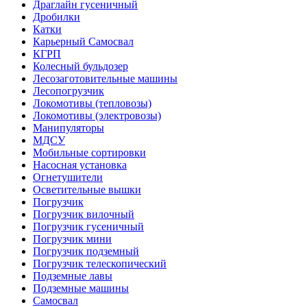
Драглайн гусеничный
Дробилки
Катки
Карьерный Самосвал
КГРП
Колесный бульдозер
Лесозаготовительные машины
Лесопогрузчик
Локомотивы (тепловозы)
Локомотивы (электровозы)
Манипуляторы
МДСУ
Мобильные сортировки
Насосная установка
Огнетушители
Осветительные вышки
Погрузчик
Погрузчик вилочный
Погрузчик гусеничный
Погрузчик мини
Погрузчик подземный
Погрузчик телескопический
Подземные лавы
Подземные машины
Самосвал