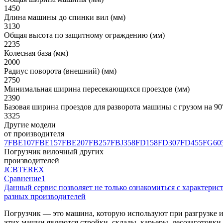
1450
Длина машины до спинки вил (мм)
3130
Общая высота по защитному ограждению (мм)
2235
Колесная база (мм)
2000
Радиус поворота (внешний) (мм)
2750
Минимальная ширина пересекающихся проездов (мм)
2390
Базовая ширина проездов для разворота машины с грузом на 90° 
3325
Другие модели
от производителя
7FBE10
7FBE15
7FBE20
7FB25
7FBJ35
8FD15
8FD30
7FD45
5FG60
Погрузчик вилочный других
производителей
JCB
TEREX
Сравнение
1
Данный сервис позволяет не только ознакомиться с характери
разных производителей
Погрузчик — это машина, которую используют при разгрузке 
этих машин являются стройки, склады, карьеры, лесозаготовк