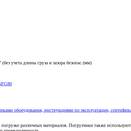
(без учета длины груза и зазора безопас (мм)
5FG80
стиками оборудования, инструкциями по эксплуатации, сертифик
и погрузке различных материалов. Погрузчики также использую
и и промышленность.