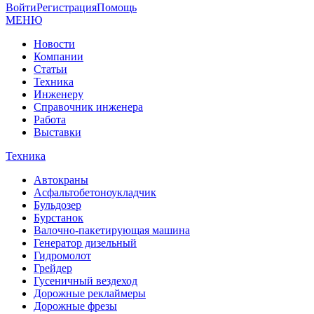
Войти
Регистрация
Помощь
МЕНЮ
Новости
Компании
Статьи
Техника
Инженеру
Справочник инженера
Работа
Выставки
Техника
Автокраны
Асфальтобетоноукладчик
Бульдозер
Бурстанок
Валочно-пакетирующая машина
Генератор дизельный
Гидромолот
Грейдер
Гусеничный вездеход
Дорожные реклаймеры
Дорожные фрезы