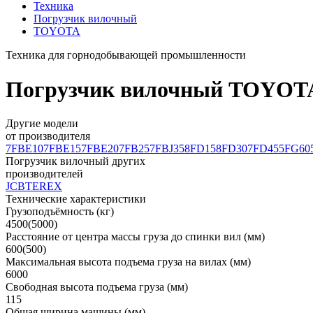
Техника
Погрузчик вилочный
TOYOTA
Техника для горнодобывающей промышленности
Погрузчик вилочный TOYOTA 7
Другие модели
от производителя
7FBE10
7FBE15
7FBE20
7FB25
7FBJ35
8FD15
8FD30
7FD45
5FG60
Погрузчик вилочный других
производителей
JCB
TEREX
Технические характеристики
Грузоподъёмность (кг)
4500(5000)
Расстояние от центра массы груза до спинки вил (мм)
600(500)
Максимальная высота подъема груза на вилах (мм)
6000
Свободная высота подъема груза (мм)
115
Общая ширина машины (мм)