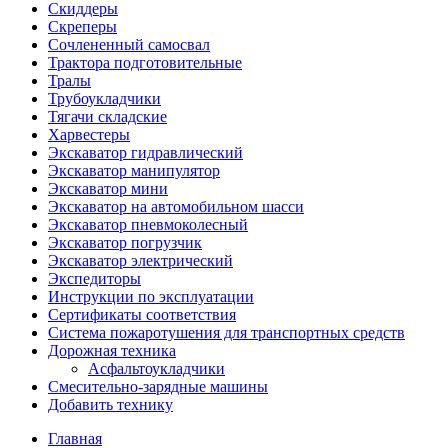
Скиддеры
Скреперы
Сочлененный самосвал
Трактора подготовительные
Тралы
Трубоукладчики
Тягачи складские
Харвестеры
Экскаватор гидравлический
Экскаватор манипулятор
Экскаватор мини
Экскаватор на автомобильном шасси
Экскаватор пневмоколесный
Экскаватор погрузчик
Экскаватор электрический
Экспедиторы
Инструкции по эксплуатации
Сертификаты соответствия
Система пожаротушения для транспортных средств
Дорожная техника
Асфальтоукладчики
Смесительно-зарядные машины
Добавить технику
Главная