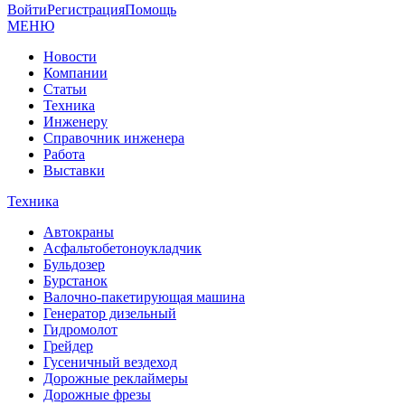
Войти
Регистрация
Помощь
МЕНЮ
Новости
Компании
Статьи
Техника
Инженеру
Справочник инженера
Работа
Выставки
Техника
Автокраны
Асфальтобетоноукладчик
Бульдозер
Бурстанок
Валочно-пакетирующая машина
Генератор дизельный
Гидромолот
Грейдер
Гусеничный вездеход
Дорожные реклаймеры
Дорожные фрезы