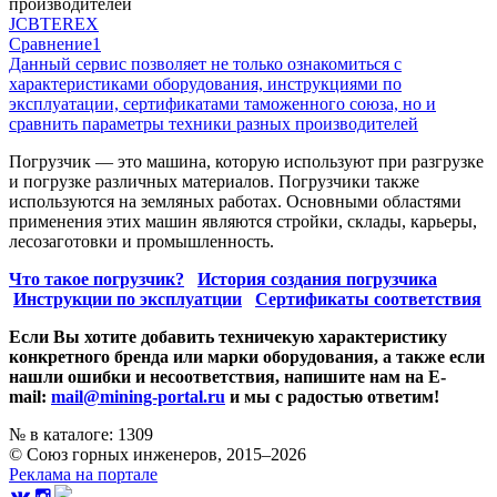
производителей
JCB
TEREX
Сравнение
1
Данный сервис позволяет не только ознакомиться с
характеристиками оборудования, инструкциями по
эксплуатации, сертификатами таможенного союза, но и
сравнить параметры техники разных производителей
Погрузчик — это машина, которую используют при разгрузке
и погрузке различных материалов. Погрузчики также
используются на земляных работах. Основными областями
применения этих машин являются стройки, склады, карьеры,
лесозаготовки и промышленность.
Что такое погрузчик?
История создания погрузчика
Инструкции по эксплуатции
Сертификаты соответствия
Если Вы хотите добавить техничекую характеристику
конкретного бренда или марки оборудования, а также если
нашли ошибки и несоответствия, напишите нам на E-
mail:
mail@mining-portal.ru
и мы с радостью ответим!
№ в каталоге: 1309
© Союз горных инженеров, 2015–2026
Реклама на портале