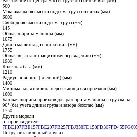
Расстояние от центра массы груза до спинки вил (мм)
500
Максимальная высота подъема груза на вилах (мм)
6000
Свободная высота подъема груза (мм)
145
Общая ширина машины (мм)
1075
Длина машины до спинки вил (мм)
1755
Общая высота по защитному ограждению (мм)
1980
Колесная база (мм)
1210
Радиус поворота (внешний) (мм)
1400
Минимальная ширина пересекающихся проездов (мм)
1600
Базовая ширина проездов для разворота машины с грузом на
90° (без учета длины груза и зазора безопас (мм)
1750
Другие модели
от производителя
7FBE10
7FBE15
7FBE20
7FB25
7FBJ35
8FD15
8FD30
7FD45
5FG60
Погрузчик вилочный других