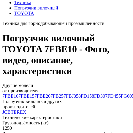
Техника
Погрузчик вилочный
TOYOTA
Техника для горнодобывающей промышленности
Погрузчик вилочный
TOYOTA 7FBE10 - Фото,
видео, описание,
характеристики
Другие модели
от производителя
7FBE10
7FBE15
7FBE20
7FB25
7FBJ35
8FD15
8FD30
7FD45
5FG60
Погрузчик вилочный других
производителей
JCB
TEREX
Технические характеристики
Грузоподъёмность (кг)
1250