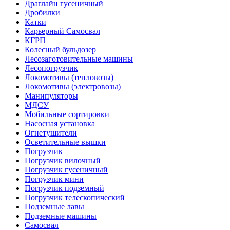
Драглайн гусеничный
Дробилки
Катки
Карьерный Самосвал
КГРП
Колесный бульдозер
Лесозаготовительные машины
Лесопогрузчик
Локомотивы (тепловозы)
Локомотивы (электровозы)
Манипуляторы
МДСУ
Мобильные сортировки
Насосная установка
Огнетушители
Осветительные вышки
Погрузчик
Погрузчик вилочный
Погрузчик гусеничный
Погрузчик мини
Погрузчик подземный
Погрузчик телескопический
Подземные лавы
Подземные машины
Самосвал