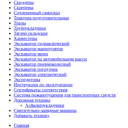
Скиддеры
Скреперы
Сочлененный самосвал
Трактора подготовительные
Тралы
Трубоукладчики
Тягачи складские
Харвестеры
Экскаватор гидравлический
Экскаватор манипулятор
Экскаватор мини
Экскаватор на автомобильном шасси
Экскаватор пневмоколесный
Экскаватор погрузчик
Экскаватор электрический
Экспедиторы
Инструкции по эксплуатации
Сертификаты соответствия
Система пожаротушения для транспортных средств
Дорожная техника
Асфальтоукладчики
Смесительно-зарядные машины
Добавить технику
Главная