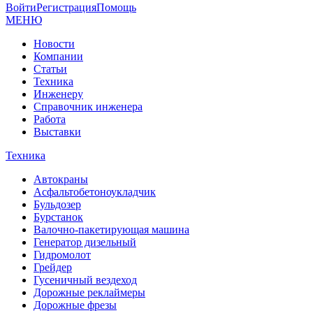
Войти
Регистрация
Помощь
МЕНЮ
Новости
Компании
Статьи
Техника
Инженеру
Справочник инженера
Работа
Выставки
Техника
Автокраны
Асфальтобетоноукладчик
Бульдозер
Бурстанок
Валочно-пакетирующая машина
Генератор дизельный
Гидромолот
Грейдер
Гусеничный вездеход
Дорожные реклаймеры
Дорожные фрезы