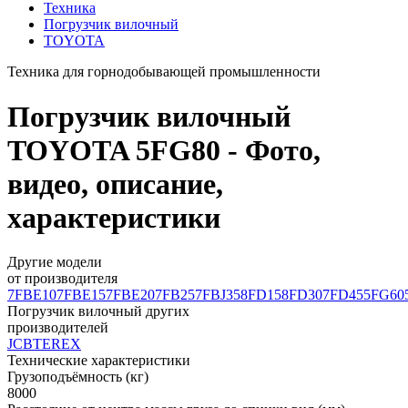
Техника
Погрузчик вилочный
TOYOTA
Техника для горнодобывающей промышленности
Погрузчик вилочный
TOYOTA 5FG80 - Фото,
видео, описание,
характеристики
Другие модели
от производителя
7FBE10
7FBE15
7FBE20
7FB25
7FBJ35
8FD15
8FD30
7FD45
5FG60
Погрузчик вилочный других
производителей
JCB
TEREX
Технические характеристики
Грузоподъёмность (кг)
8000