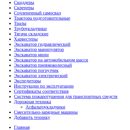
Скиддеры
Скреперы
Сочлененный самосвал
Трактора подготовительные
Тралы
Трубоукладчики
Тягачи складские
Харвестеры
Экскаватор гидравлический
Экскаватор манипулятор
Экскаватор мини
Экскаватор на автомобильном шасси
Экскаватор пневмоколесный
Экскаватор погрузчик
Экскаватор электрический
Экспедиторы
Инструкции по эксплуатации
Сертификаты соответствия
Система пожаротушения для транспортных средств
Дорожная техника
Асфальтоукладчики
Смесительно-зарядные машины
Добавить технику
Главная