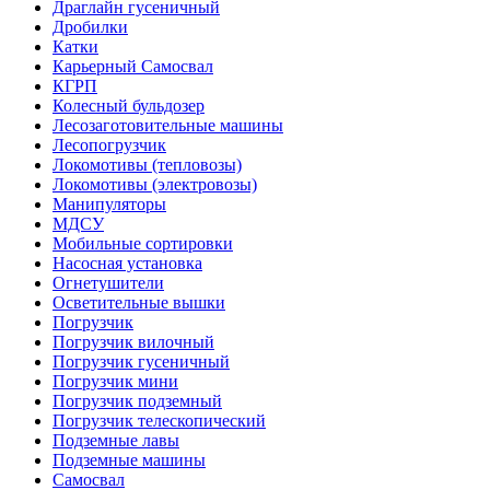
Драглайн гусеничный
Дробилки
Катки
Карьерный Самосвал
КГРП
Колесный бульдозер
Лесозаготовительные машины
Лесопогрузчик
Локомотивы (тепловозы)
Локомотивы (электровозы)
Манипуляторы
МДСУ
Мобильные сортировки
Насосная установка
Огнетушители
Осветительные вышки
Погрузчик
Погрузчик вилочный
Погрузчик гусеничный
Погрузчик мини
Погрузчик подземный
Погрузчик телескопический
Подземные лавы
Подземные машины
Самосвал