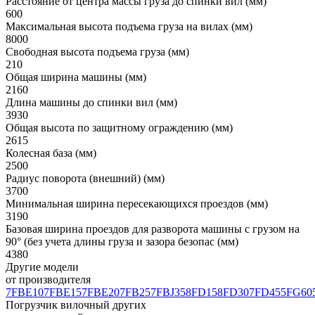
Расстояние от центра массы груза до спинки вил (мм)
600
Максимальная высота подъема груза на вилах (мм)
8000
Свободная высота подъема груза (мм)
210
Общая ширина машины (мм)
2160
Длина машины до спинки вил (мм)
3930
Общая высота по защитному ограждению (мм)
2615
Колесная база (мм)
2500
Радиус поворота (внешний) (мм)
3700
Минимальная ширина пересекающихся проездов (мм)
3190
Базовая ширина проездов для разворота машины с грузом на
90° (без учета длины груза и зазора безопас (мм)
4380
Другие модели
от производителя
7FBE10
7FBE15
7FBE20
7FB25
7FBJ35
8FD15
8FD30
7FD45
5FG60
Погрузчик вилочный других