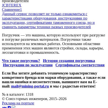
производителей
JCB
TEREX
Сравнение
1
Данный сервис позволяет не только ознакомиться с
характеристиками оборудования, инструкциями по
эксплуатации, сертификатами таможенного союза, но и
сравнить параметры техники разных производителей
Погрузчик — это машина, которую используют при разгрузке
и погрузке различных материалов. Погрузчики также
используются на земляных работах. Основными областями
применения этих машин являются стройки, склады, карьеры,
лесозаготовки и промышленность.
Что такое погрузчик?
История создания погрузчика
Инструкции по эксплуатции
Сертификаты соответствия
Если Вы хотите добавить техничекую характеристику
конкретного бренда или марки оборудования, а также если
нашли ошибки и несоответствия, напишите нам на E-
mail:
mail@mining-portal.ru
и мы с радостью ответим!
№ в каталоге: 1318
© Союз горных инженеров, 2015–2026
Реклама на портале