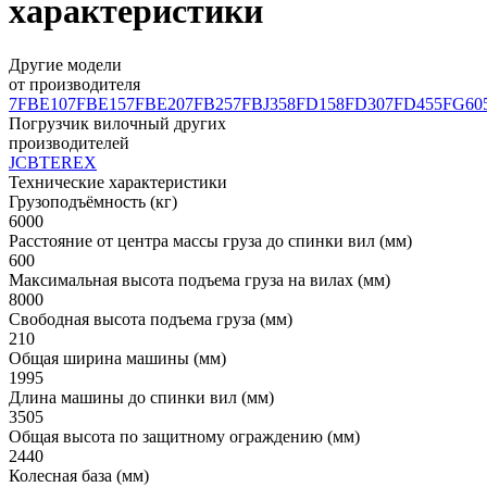
характеристики
Другие модели
от производителя
7FBE10
7FBE15
7FBE20
7FB25
7FBJ35
8FD15
8FD30
7FD45
5FG60
Погрузчик вилочный других
производителей
JCB
TEREX
Технические характеристики
Грузоподъёмность (кг)
6000
Расстояние от центра массы груза до спинки вил (мм)
600
Максимальная высота подъема груза на вилах (мм)
8000
Свободная высота подъема груза (мм)
210
Общая ширина машины (мм)
1995
Длина машины до спинки вил (мм)
3505
Общая высота по защитному ограждению (мм)
2440
Колесная база (мм)