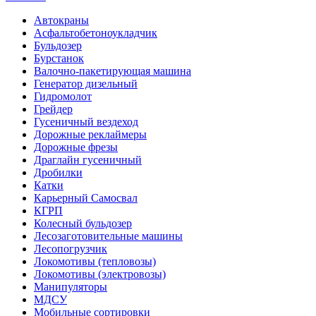
Автокраны
Асфальтобетоноукладчик
Бульдозер
Бурстанок
Валочно-пакетирующая машина
Генератор дизельный
Гидромолот
Грейдер
Гусеничный вездеход
Дорожные реклаймеры
Дорожные фрезы
Драглайн гусеничный
Дробилки
Катки
Карьерный Самосвал
КГРП
Колесный бульдозер
Лесозаготовительные машины
Лесопогрузчик
Локомотивы (тепловозы)
Локомотивы (электровозы)
Манипуляторы
МДСУ
Мобильные сортировки