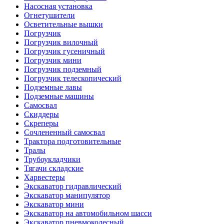
Насосная установка
Огнетушители
Осветительные вышки
Погрузчик
Погрузчик вилочный
Погрузчик гусеничный
Погрузчик мини
Погрузчик подземный
Погрузчик телескопический
Подземные лавы
Подземные машины
Самосвал
Скиддеры
Скреперы
Сочлененный самосвал
Трактора подготовительные
Тралы
Трубоукладчики
Тягачи складские
Харвестеры
Экскаватор гидравлический
Экскаватор манипулятор
Экскаватор мини
Экскаватор на автомобильном шасси
Экскаватор пневмоколесный