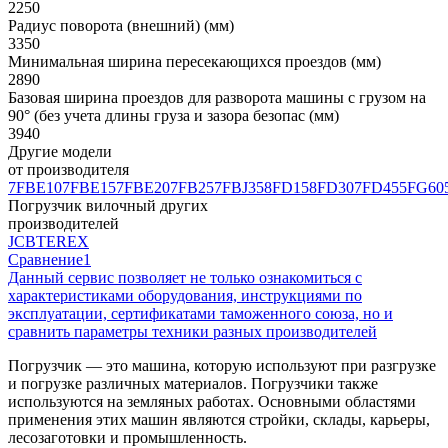
2250
Радиус поворота (внешний) (мм)
3350
Минимальная ширина пересекающихся проездов (мм)
2890
Базовая ширина проездов для разворота машины с грузом на
90° (без учета длины груза и зазора безопас (мм)
3940
Другие модели
от производителя
7FBE10
7FBE15
7FBE20
7FB25
7FBJ35
8FD15
8FD30
7FD45
5FG60
Погрузчик вилочный других
производителей
JCB
TEREX
Сравнение
1
Данный сервис позволяет не только ознакомиться с
характеристиками оборудования, инструкциями по
эксплуатации, сертификатами таможенного союза, но и
сравнить параметры техники разных производителей
Погрузчик — это машина, которую используют при разгрузке
и погрузке различных материалов. Погрузчики также
используются на земляных работах. Основными областями
применения этих машин являются стройки, склады, карьеры,
лесозаготовки и промышленность.