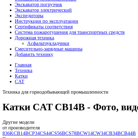
Экскаватор погрузчик
Экскаватор электрический
Экспедиторы
Инструкции по эксплуатации
Сертификаты соответствия
Система пожаротушения для транспортных средств
Дорожная техника
Асфальтоукладчики
Смесительно-зарядные машины
Добавить технику
Главная
Техника
Катки
CAT
Техника для горнодобывающей промышленности
Катки CAT CB14B - Фото, виде
Другие модели
от производителя
836K
CB14B
CP34
CS44
CS56B
CS78B
CW14
CW34
CB34B
CB44B