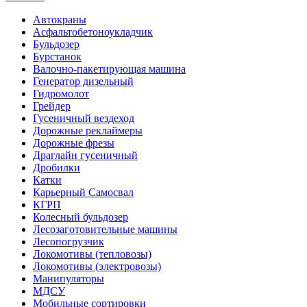
Автокраны
Асфальтобетоноукладчик
Бульдозер
Бурстанок
Валочно-пакетирующая машина
Генератор дизельный
Гидромолот
Грейдер
Гусеничный вездеход
Дорожные реклаймеры
Дорожные фрезы
Драглайн гусеничный
Дробилки
Катки
Карьерный Самосвал
КГРП
Колесный бульдозер
Лесозаготовительные машины
Лесопогрузчик
Локомотивы (тепловозы)
Локомотивы (электровозы)
Манипуляторы
МДСУ
Мобильные сортировки