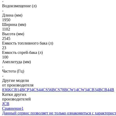
-
Водоизмещение (л)
-
Длина (мм)
1950
Ширина (мм)
1102
Высота (мм)
2545
Емкость топливного бака (л)
23
Емкость спрей-бака (л)
100
Амплитуда (мм)
-
Частота (Гц)
-
Другие модели
от производителя
836K
CB14B
CP34
CS44
CS56B
CS78B
CW14
CW34
CB34B
CB44B
Катки других
производителей
JCB
Сравнение
1
Данный сервис позволяет не только ознакомиться с характери