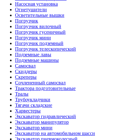
Насосная установка
Огнетушители
Осветительные вышки
Погрузчик
Погрузчик вилочный
Погрузчик гусеничный
Погрузчик мини
Погрузчик подземный
Погрузчик телескопический
Подземные лавы
Подземные машины
Самосвал
Скиддеры
Скреперы
Сочлененный самосвал
Трактора подготовительные
Тралы
Трубоукладчики
Тягачи складские
Харвестеры
Экскаватор гидравлический
Экскаватор манипулятор
Экскаватор мини
Экскаватор на автомобильном шасси
Экскаватор пневмоколесный