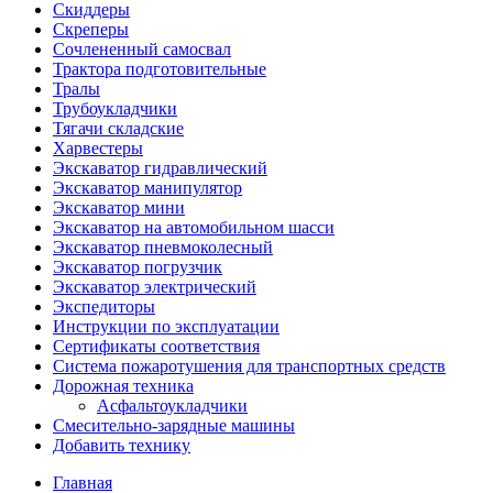
Скиддеры
Скреперы
Сочлененный самосвал
Трактора подготовительные
Тралы
Трубоукладчики
Тягачи складские
Харвестеры
Экскаватор гидравлический
Экскаватор манипулятор
Экскаватор мини
Экскаватор на автомобильном шасси
Экскаватор пневмоколесный
Экскаватор погрузчик
Экскаватор электрический
Экспедиторы
Инструкции по эксплуатации
Сертификаты соответствия
Система пожаротушения для транспортных средств
Дорожная техника
Асфальтоукладчики
Смесительно-зарядные машины
Добавить технику
Главная