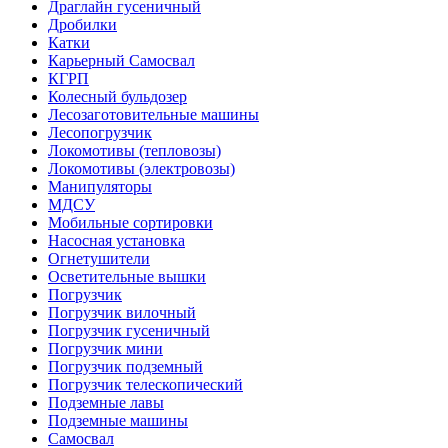
Драглайн гусеничный
Дробилки
Катки
Карьерный Самосвал
КГРП
Колесный бульдозер
Лесозаготовительные машины
Лесопогрузчик
Локомотивы (тепловозы)
Локомотивы (электровозы)
Манипуляторы
МДСУ
Мобильные сортировки
Насосная установка
Огнетушители
Осветительные вышки
Погрузчик
Погрузчик вилочный
Погрузчик гусеничный
Погрузчик мини
Погрузчик подземный
Погрузчик телескопический
Подземные лавы
Подземные машины
Самосвал