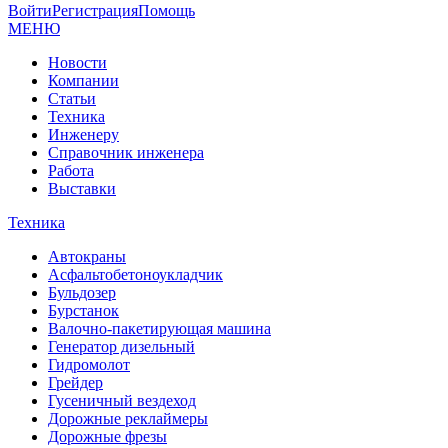
Войти
Регистрация
Помощь
МЕНЮ
Новости
Компании
Статьи
Техника
Инженеру
Справочник инженера
Работа
Выставки
Техника
Автокраны
Асфальтобетоноукладчик
Бульдозер
Бурстанок
Валочно-пакетирующая машина
Генератор дизельный
Гидромолот
Грейдер
Гусеничный вездеход
Дорожные реклаймеры
Дорожные фрезы