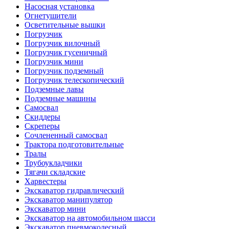
Насосная установка
Огнетушители
Осветительные вышки
Погрузчик
Погрузчик вилочный
Погрузчик гусеничный
Погрузчик мини
Погрузчик подземный
Погрузчик телескопический
Подземные лавы
Подземные машины
Самосвал
Скиддеры
Скреперы
Сочлененный самосвал
Трактора подготовительные
Тралы
Трубоукладчики
Тягачи складские
Харвестеры
Экскаватор гидравлический
Экскаватор манипулятор
Экскаватор мини
Экскаватор на автомобильном шасси
Экскаватор пневмоколесный