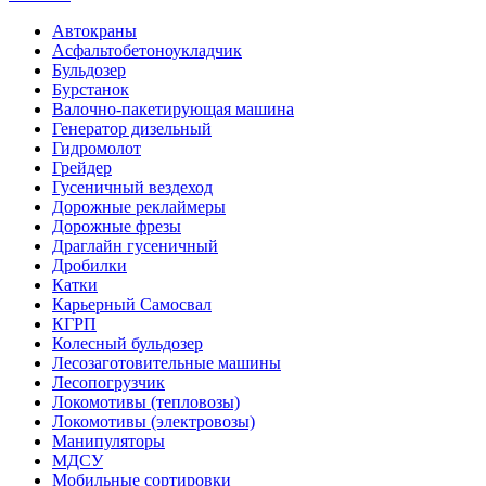
Автокраны
Асфальтобетоноукладчик
Бульдозер
Бурстанок
Валочно-пакетирующая машина
Генератор дизельный
Гидромолот
Грейдер
Гусеничный вездеход
Дорожные реклаймеры
Дорожные фрезы
Драглайн гусеничный
Дробилки
Катки
Карьерный Самосвал
КГРП
Колесный бульдозер
Лесозаготовительные машины
Лесопогрузчик
Локомотивы (тепловозы)
Локомотивы (электровозы)
Манипуляторы
МДСУ
Мобильные сортировки