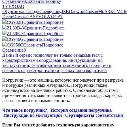
Сравнение
0
Добавить технику
TVEX
ОАО
«Курганмашзавод»
ChengGong
JSB
Daewoo
Doosan
МоАЗ
XCMG
Б
Deere
Dressta
CASE
VOLVO
CAT
CG932H
Сравнить
Подробнее
ZL30B-3
Сравнить
Подробнее
ZL50E-3
Сравнить
Подробнее
CG946G
Сравнить
Подробнее
CG956C
Сравнить
Подробнее
Сравнение
0
Данный сервис позволяет не только ознакомиться с
характеристиками оборудования, инструкциями по
эксплуатации, сертификатами таможенного союза, но и
сравнить параметры техники разных производителей
Погрузчик — это машина, которую используют при разгрузке
и погрузке различных материалов. Погрузчики также
используются на земляных работах. Основными областями
применения этих машин являются стройки, склады, карьеры,
лесозаготовки и промышленность.
Что такое погрузчик?
История создания погрузчика
Инструкции по эксплуатции
Сертификаты соответствия
Если Вы хотите добавить техничекую характеристику