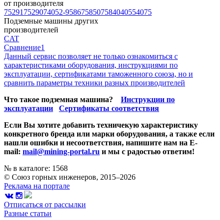
от производителя
75291
75290
74052-9586
75850
75840
4055
4075
Подземные машины других
производителей
CAT
Сравнение
1
Данный сервис позволяет не только ознакомиться с
характеристиками оборудования, инструкциями по
эксплуатации, сертификатами таможенного союза, но и
сравнить параметры техники разных производителей
Что такое подземная машина?
Инструкции по
эксплуатации
Сертификаты соответствия
Если Вы хотите добавить техничекую характеристику
конкретного бренда или марки оборудования, а также если
нашли ошибки и несоответствия, напишите нам на E-
mail:
mail@mining-portal.ru
и мы с радостью ответим!
№ в каталоге: 1568
© Союз горных инженеров, 2015–2026
Реклама на портале
Отписаться от рассылки
Разные статьи