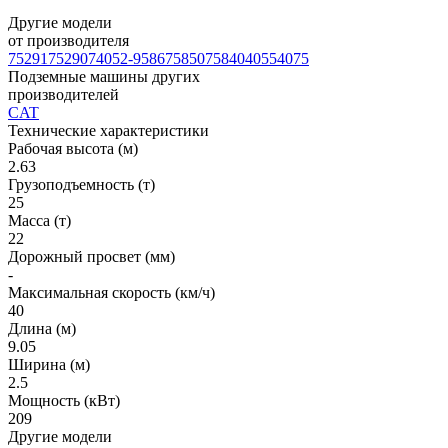
Другие модели
от производителя
75291
75290
74052-9586
75850
75840
4055
4075
Подземные машины других
производителей
CAT
Технические характеристики
Рабочая высота (м)
2.63
Грузоподъемность (т)
25
Масса (т)
22
Дорожный просвет (мм)
-
Максимальная скорость (км/ч)
40
Длина (м)
9.05
Ширина (м)
2.5
Мощность (кВт)
209
Другие модели