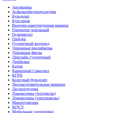
Автокраны
Асфальтобетоноукладчик
Бульдозер
Бурстанок
Валочно-пакетирующая машина
Генератор дизельный
Гидромолот
Грейдер
Гусеничный вездеход
Дорожные реклаймеры
Дорожные фрезы
Драглайн гусеничный
Дробилки
Катки
Карьерный Самосвал
КГРП
Колесный бульдозер
Лесозаготовительные машины
Лесопогрузчик
Локомотивы (тепловозы)
Локомотивы (электровозы)
Манипуляторы
МДСУ
Мобильные сортировки