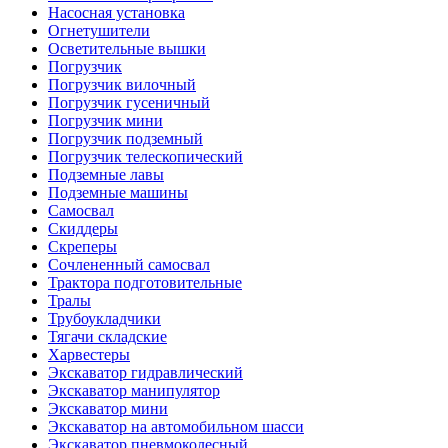
Насосная установка
Огнетушители
Осветительные вышки
Погрузчик
Погрузчик вилочный
Погрузчик гусеничный
Погрузчик мини
Погрузчик подземный
Погрузчик телескопический
Подземные лавы
Подземные машины
Самосвал
Скиддеры
Скреперы
Сочлененный самосвал
Трактора подготовительные
Тралы
Трубоукладчики
Тягачи складские
Харвестеры
Экскаватор гидравлический
Экскаватор манипулятор
Экскаватор мини
Экскаватор на автомобильном шасси
Экскаватор пневмоколесный