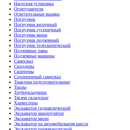
Насосная установка
Огнетушители
Осветительные вышки
Погрузчик
Погрузчик вилочный
Погрузчик гусеничный
Погрузчик мини
Погрузчик подземный
Погрузчик телескопический
Подземные лавы
Подземные машины
Самосвал
Скиддеры
Скреперы
Сочлененный самосвал
Трактора подготовительные
Тралы
Трубоукладчики
Тягачи складские
Харвестеры
Экскаватор гидравлический
Экскаватор манипулятор
Экскаватор мини
Экскаватор на автомобильном шасси
Экскаватор пневмоколесный