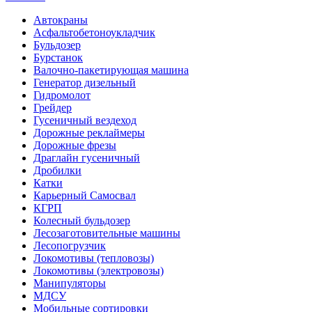
Автокраны
Асфальтобетоноукладчик
Бульдозер
Бурстанок
Валочно-пакетирующая машина
Генератор дизельный
Гидромолот
Грейдер
Гусеничный вездеход
Дорожные реклаймеры
Дорожные фрезы
Драглайн гусеничный
Дробилки
Катки
Карьерный Самосвал
КГРП
Колесный бульдозер
Лесозаготовительные машины
Лесопогрузчик
Локомотивы (тепловозы)
Локомотивы (электровозы)
Манипуляторы
МДСУ
Мобильные сортировки