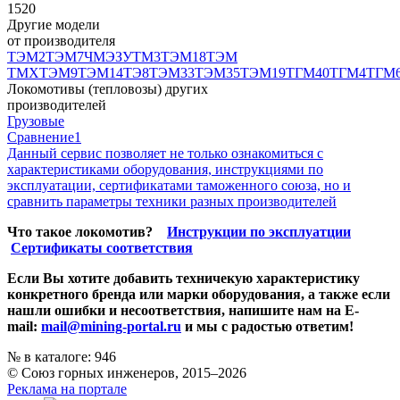
1520
Другие модели
от производителя
ТЭМ2
ТЭМ7
ЧМЭЗ
УТМ3
ТЭМ18
ТЭМ
ТМХ
ТЭМ9
ТЭМ14
ТЭ8
ТЭМ33
ТЭМ35
ТЭМ19
ТГМ40
ТГМ4
ТГМ
Локомотивы (тепловозы) других
производителей
Грузовые
Сравнение
1
Данный сервис позволяет не только ознакомиться с
характеристиками оборудования, инструкциями по
эксплуатации, сертификатами таможенного союза, но и
сравнить параметры техники разных производителей
Что такое локомотив?
Инструкции по эксплуатции
Сертификаты соответствия
Если Вы хотите добавить техничекую характеристику
конкретного бренда или марки оборудования, а также если
нашли ошибки и несоответствия, напишите нам на E-
mail:
mail@mining-portal.ru
и мы с радостью ответим!
№ в каталоге: 946
© Союз горных инженеров, 2015–2026
Реклама на портале