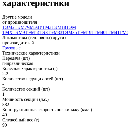
характеристики
Другие модели
от производителя
ТЭМ2
ТЭМ7
ЧМЭЗ
УТМ3
ТЭМ18
ТЭМ
ТМХ
ТЭМ9
ТЭМ14
ТЭ8
ТЭМ33
ТЭМ35
ТЭМ19
ТГМ40
ТГМ4
ТГМ
Локомотивы (тепловозы) других
производителей
Грузовые
Технические характеристики
Передача (шт)
гидравлическая
Колесная характеристика (-)
2-2
Количество ведущих осей (шт)
-
Количество секций (шт)
1
Мощность секций (л.с.)
882
Конструкционная скорость по экипажу (км/ч)
40
Служебный вес (т)
90