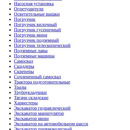
Насосная установка
Огнетушители
Осветительные вышки
Погрузчик
Погрузчик вилочный
Погрузчик гусеничный
Погрузчик мини
Погрузчик подземный
Погрузчик телескопический
Подземные лавы
Подземные машины
Самосвал
Скиддеры
Скреперы
Сочлененный самосвал
Трактора подготовительные
Тралы
Трубоукладчики
Тягачи складские
Харвестеры
Экскаватор гидравлический
Экскаватор манипулятор
Экскаватор мини
Экскаватор на автомобильном шасси
Экскаватор пневмоколесный