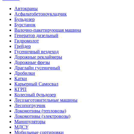
Автокраны
Асфальтобетоноукладчик
Бульдозер
Бурстанок
Валочно-пакетирующая машина
Генератор дизельный
Гидромолот
Грейдер
Гусеничный вездеход
Дорожные реклаймеры
Дорожные фрезы
Драглайн гусеничный
Дробилки
Катки
Карьерный Самосвал
КГРП
Колесный бульдозер
Лесозаготовительные машины
Лесопогрузчик
Локомотивы (тепловозы)
Локомотивы (электровозы)
Манипуляторы
МДСУ
Мобильные сортировки