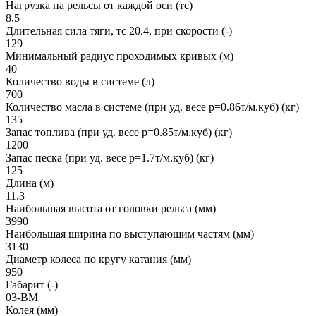
Нагрузка на рельсы от каждой оси (тс)
8.5
Длительная сила тяги, тс 20.4, при скорости (-)
129
Минимальный радиус проходимых кривых (м)
40
Количество воды в системе (л)
700
Количество масла в системе (при уд. весе р=0.86т/м.куб) (кг)
135
Запас топлива (при уд. весе р=0.85т/м.куб) (кг)
1200
Запас песка (при уд. весе р=1.7т/м.куб) (кг)
125
Длина (м)
11.3
Наибольшая высота от головки рельса (мм)
3990
Наибольшая ширина по выступающим частям (мм)
3130
Диаметр колеса по кругу катания (мм)
950
Габарит (-)
03-ВМ
Колея (мм)