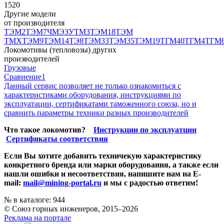
1520
Другие модели
от производителя
ТЭМ2
ТЭМ7
ЧМЭЗ
УТМ3
ТЭМ18
ТЭМ
ТМХ
ТЭМ9
ТЭМ14
ТЭ8
ТЭМ33
ТЭМ35
ТЭМ19
ТГМ40
ТГМ4
ТГМ
Локомотивы (тепловозы) других
производителей
Грузовые
Сравнение
1
Данный сервис позволяет не только ознакомиться с
характеристиками оборудования, инструкциями по
эксплуатации, сертификатами таможенного союза, но и
сравнить параметры техники разных производителей
Что такое локомотив?
Инструкции по эксплуатции
Сертификаты соответствия
Если Вы хотите добавить техничекую характеристику
конкретного бренда или марки оборудования, а также если
нашли ошибки и несоответствия, напишите нам на E-
mail:
mail@mining-portal.ru
и мы с радостью ответим!
№ в каталоге: 944
© Союз горных инженеров, 2015–2026
Реклама на портале