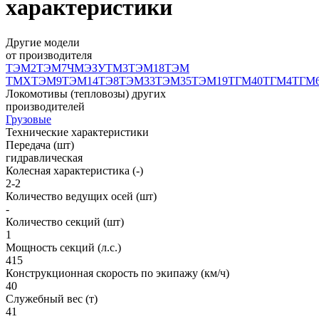
характеристики
Другие модели
от производителя
ТЭМ2
ТЭМ7
ЧМЭЗ
УТМ3
ТЭМ18
ТЭМ
ТМХ
ТЭМ9
ТЭМ14
ТЭ8
ТЭМ33
ТЭМ35
ТЭМ19
ТГМ40
ТГМ4
ТГМ
Локомотивы (тепловозы) других
производителей
Грузовые
Технические характеристики
Передача (шт)
гидравлическая
Колесная характеристика (-)
2-2
Количество ведущих осей (шт)
-
Количество секций (шт)
1
Мощность секций (л.с.)
415
Конструкционная скорость по экипажу (км/ч)
40
Служебный вес (т)
41