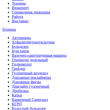
Техника
Инженеру
Справочник инженера
Работа
Выставки
Техника
Автокраны
Асфальтобетоноукладчик
Бульдозер
Бурстанок
Валочно-пакетирующая машина
Генератор дизельный
Гидромолот
Грейдер
Гусеничный вездеход
Дорожные реклаймеры
Дорожные фрезы
Драглайн гусеничный
Дробилки
Катки
Карьерный Самосвал
КГРП
Колесный бульдозер