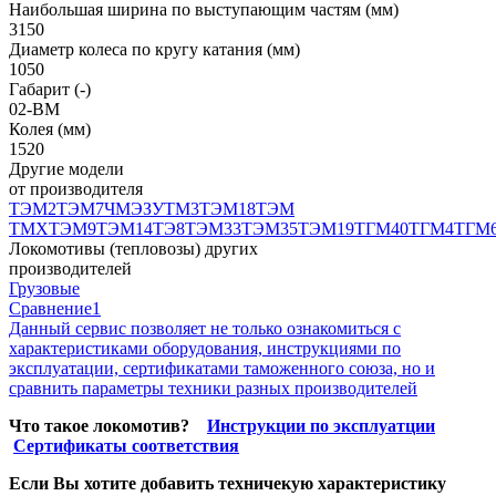
Наибольшая ширина по выступающим частям (мм)
3150
Диаметр колеса по кругу катания (мм)
1050
Габарит (-)
02-ВМ
Колея (мм)
1520
Другие модели
от производителя
ТЭМ2
ТЭМ7
ЧМЭЗ
УТМ3
ТЭМ18
ТЭМ
ТМХ
ТЭМ9
ТЭМ14
ТЭ8
ТЭМ33
ТЭМ35
ТЭМ19
ТГМ40
ТГМ4
ТГМ
Локомотивы (тепловозы) других
производителей
Грузовые
Сравнение
1
Данный сервис позволяет не только ознакомиться с
характеристиками оборудования, инструкциями по
эксплуатации, сертификатами таможенного союза, но и
сравнить параметры техники разных производителей
Что такое локомотив?
Инструкции по эксплуатции
Сертификаты соответствия
Если Вы хотите добавить техничекую характеристику