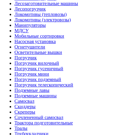
Лесозаготовительные машины
Лесопогрузчик
Локомотивы (тепловозы)
Локомотивы (электровозы)
Манипуляторы
МДСУ
Мобильные сортировки
Насосная установка
Огнетушители
Осветительные вышки
Погрузчик
Погрузчик вилочный
Погрузчик гусеничный
Погрузчик мини
Погрузчик подземный
Погрузчик телескопический
Подземные лавы
Подземные машины
Самосвал
Скиддеры
Скреперы
Сочлененный самосвал
Трактора подготовительные
Тралы
Трубоукладчики