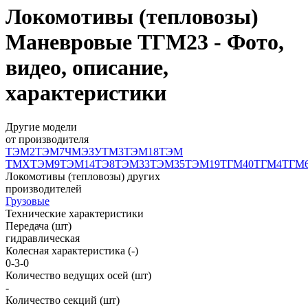
Локомотивы (тепловозы)
Маневровые ТГМ23 - Фото,
видео, описание,
характеристики
Другие модели
от производителя
ТЭМ2
ТЭМ7
ЧМЭЗ
УТМ3
ТЭМ18
ТЭМ
ТМХ
ТЭМ9
ТЭМ14
ТЭ8
ТЭМ33
ТЭМ35
ТЭМ19
ТГМ40
ТГМ4
ТГМ
Локомотивы (тепловозы) других
производителей
Грузовые
Технические характеристики
Передача (шт)
гидравлическая
Колесная характеристика (-)
0-3-0
Количество ведущих осей (шт)
-
Количество секций (шт)