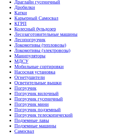
Драглайн гусеничный
Дробилки
Катки
Карьерный Самосвал
КГРП
Колесный бульдозер
Лесозаготовительные машины
Лесопогрузчик
Локомотивы (тепловозы)
Локомотивы (электровозы)
Манипуляторы
МДСУ
Мобильные сортировки
Насосная установка
Огнетушители
Осветительные вышки
Погрузчик
Погрузчик вилочный
Погрузчик гусеничный
Погрузчик мини
Погрузчик подземный
Погрузчик телескопический
Подземные лавы
Подземные машины
Самосвал