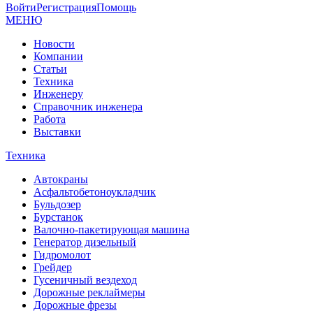
Войти
Регистрация
Помощь
МЕНЮ
Новости
Компании
Статьи
Техника
Инженеру
Справочник инженера
Работа
Выставки
Техника
Автокраны
Асфальтобетоноукладчик
Бульдозер
Бурстанок
Валочно-пакетирующая машина
Генератор дизельный
Гидромолот
Грейдер
Гусеничный вездеход
Дорожные реклаймеры
Дорожные фрезы