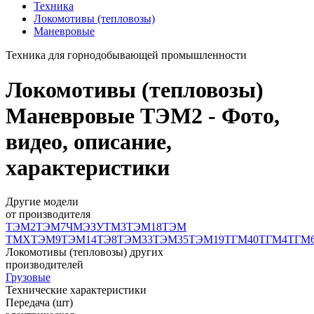
Техника
Локомотивы (тепловозы)
Маневровые
Техника для горнодобывающей промышленности
Локомотивы (тепловозы)
Маневровые ТЭМ2 - Фото,
видео, описание,
характеристики
Другие модели
от производителя
ТЭМ2
ТЭМ7
ЧМЭЗ
УТМ3
ТЭМ18
ТЭМ
ТМХ
ТЭМ9
ТЭМ14
ТЭ8
ТЭМ33
ТЭМ35
ТЭМ19
ТГМ40
ТГМ4
ТГМ
Локомотивы (тепловозы) других
производителей
Грузовые
Технические характеристики
Передача (шт)