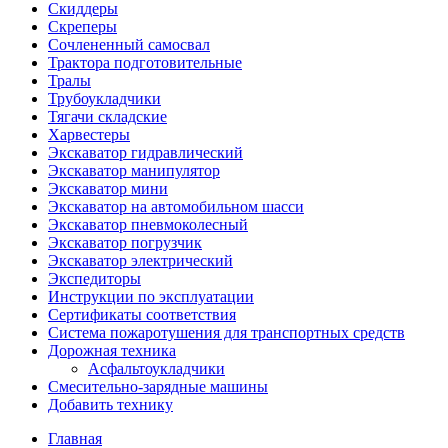
Скиддеры
Скреперы
Сочлененный самосвал
Трактора подготовительные
Тралы
Трубоукладчики
Тягачи складские
Харвестеры
Экскаватор гидравлический
Экскаватор манипулятор
Экскаватор мини
Экскаватор на автомобильном шасси
Экскаватор пневмоколесный
Экскаватор погрузчик
Экскаватор электрический
Экспедиторы
Инструкции по эксплуатации
Сертификаты соответствия
Система пожаротушения для транспортных средств
Дорожная техника
Асфальтоукладчики
Смесительно-зарядные машины
Добавить технику
Главная