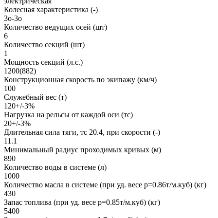
электрическая
Колесная характеристика (-)
3o-3o
Количество ведущих осей (шт)
6
Количество секций (шт)
1
Мощность секций (л.с.)
1200(882)
Конструкционная скорость по экипажу (км/ч)
100
Служебный вес (т)
120+/-3%
Нагрузка на рельсы от каждой оси (тс)
20+/-3%
Длительная сила тяги, тс 20.4, при скорости (-)
11.1
Минимальный радиус проходимых кривых (м)
890
Количество воды в системе (л)
1000
Количество масла в системе (при уд. весе р=0.86т/м.куб) (кг)
430
Запас топлива (при уд. весе р=0.85т/м.куб) (кг)
5400