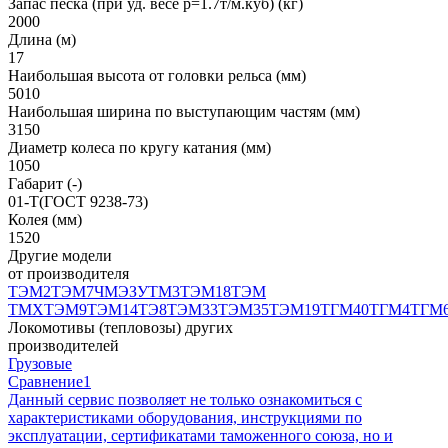
Запас песка (при уд. весе р=1.7т/м.куб) (кг)
2000
Длина (м)
17
Наибольшая высота от головки рельса (мм)
5010
Наибольшая ширина по выступающим частям (мм)
3150
Диаметр колеса по кругу катания (мм)
1050
Габарит (-)
01-Т(ГОСТ 9238-73)
Колея (мм)
1520
Другие модели
от производителя
ТЭМ2
ТЭМ7
ЧМЭЗ
УТМ3
ТЭМ18
ТЭМ
ТМХ
ТЭМ9
ТЭМ14
ТЭ8
ТЭМ33
ТЭМ35
ТЭМ19
ТГМ40
ТГМ4
ТГМ
Локомотивы (тепловозы) других
производителей
Грузовые
Сравнение
1
Данный сервис позволяет не только ознакомиться с
характеристиками оборудования, инструкциями по
эксплуатации, сертификатами таможенного союза, но и