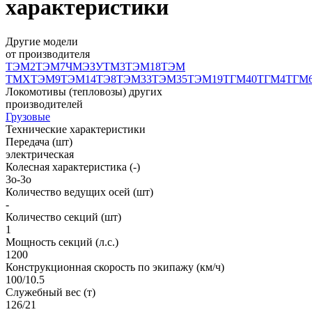
характеристики
Другие модели
от производителя
ТЭМ2
ТЭМ7
ЧМЭЗ
УТМ3
ТЭМ18
ТЭМ
ТМХ
ТЭМ9
ТЭМ14
ТЭ8
ТЭМ33
ТЭМ35
ТЭМ19
ТГМ40
ТГМ4
ТГМ
Локомотивы (тепловозы) других
производителей
Грузовые
Технические характеристики
Передача (шт)
электрическая
Колесная характеристика (-)
3o-3o
Количество ведущих осей (шт)
-
Количество секций (шт)
1
Мощность секций (л.с.)
1200
Конструкционная скорость по экипажу (км/ч)
100/10.5
Служебный вес (т)
126/21