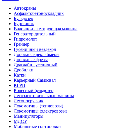
Автокраны
Асфальтобетоноукладчик
Бульдозер
Бурстанок
Валочно-пакетирующая машина
Генератор дизельный
Гидромолот
Грейдер
Гусеничный вездеход
Дорожные реклаймеры
Дорожные фрезы
Драглайн гусеничный
Дробилки
Катки
Карьерный Самосвал
КГРП
Колесный бульдозер
Лесозаготовительные машины
Лесопогрузчик
Локомотивы (тепловозы)
Локомотивы (электровозы)
Манипуляторы
МДСУ
Мобильные сортировки