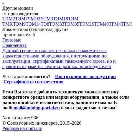
-
Другие модели
от производителя
ТЭМ2
ТЭМ7
ЧМЭЗ
УТМ3
ТЭМ18
ТЭМ
ТМХ
ТЭМ9
ТЭМ14
ТЭ8
ТЭМ33
ТЭМ35
ТЭМ19
ТГМ40
ТГМ4
ТГМ
Локомотивы (тепловозы) других
производителей
Грузовые
Сравнение
1
Данный сервис позволяет не только ознакомиться с
характеристиками оборудования, инструкциями по
эксплуатации, сертификатами таможенного союза, но и
сравнить параметры техники разных производителей
Что такое локомотив?
Инструкции по эксплуатции
Сертификаты соответствия
Если Вы хотите добавить техничекую характеристику
конкретного бренда или марки оборудования, а также если
нашли ошибки и несоответствия, напишите нам на E-
mail:
mail@mining-portal.ru
и мы с радостью ответим!
№ в каталоге: 936
© Союз горных инженеров, 2015–2026
Реклама на портале