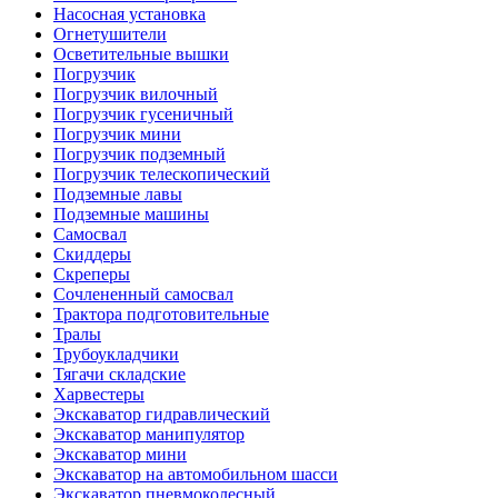
Насосная установка
Огнетушители
Осветительные вышки
Погрузчик
Погрузчик вилочный
Погрузчик гусеничный
Погрузчик мини
Погрузчик подземный
Погрузчик телескопический
Подземные лавы
Подземные машины
Самосвал
Скиддеры
Скреперы
Сочлененный самосвал
Трактора подготовительные
Тралы
Трубоукладчики
Тягачи складские
Харвестеры
Экскаватор гидравлический
Экскаватор манипулятор
Экскаватор мини
Экскаватор на автомобильном шасси
Экскаватор пневмоколесный