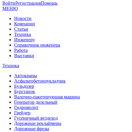
Войти
Регистрация
Помощь
МЕНЮ
Новости
Компании
Статьи
Техника
Инженеру
Справочник инженера
Работа
Выставки
Техника
Автокраны
Асфальтобетоноукладчик
Бульдозер
Бурстанок
Валочно-пакетирующая машина
Генератор дизельный
Гидромолот
Грейдер
Гусеничный вездеход
Дорожные реклаймеры
Дорожные фрезы