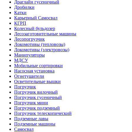
Драглайн гусеничный
Дробилки
Катки
Карьерный Самосвал
КГРП
Колесный бульдозер
Лесозаготовительные машины
Лесопогрузчик
Локомотивы (тепловозы)
Локомотивы (электровозы)
Манипуляторы
МДСУ
Мобильные сортировки
Насосная установка
Огнетушители
Осветительные вышки
Погрузчик
Погрузчик вилочный
Погрузчик гусеничный
Погрузчик мини
Погрузчик подземный
Погрузчик телескопический
Подземные лавы
Подземные машины
Самосвал