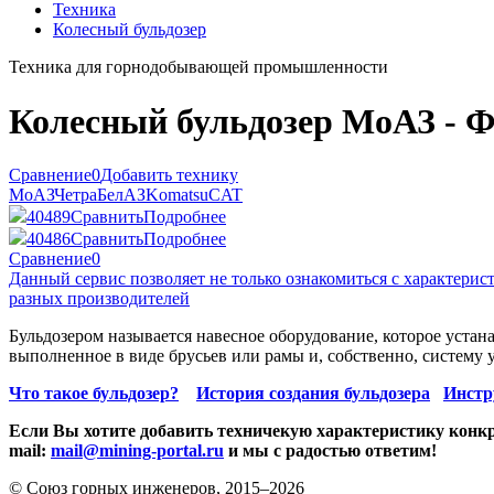
Техника
Колесный бульдозер
Техника для горнодобывающей промышленности
Колесный бульдозер МоАЗ - Фо
Сравнение
0
Добавить технику
МоАЗ
Четра
БелАЗ
Komatsu
CAT
40489
Сравнить
Подробнее
40486
Сравнить
Подробнее
Сравнение
0
Данный сервис позволяет не только ознакомиться с характери
разных производителей
Бульдозером называется навесное оборудование, которое устана
выполненное в виде брусьев или рамы и, собственно, систему 
Что такое бульдозер?
История создания бульдозера
Инстр
Если Вы хотите добавить техничекую характеристику конкр
mail:
mail@mining-portal.ru
и мы с радостью ответим!
© Союз горных инженеров, 2015–2026