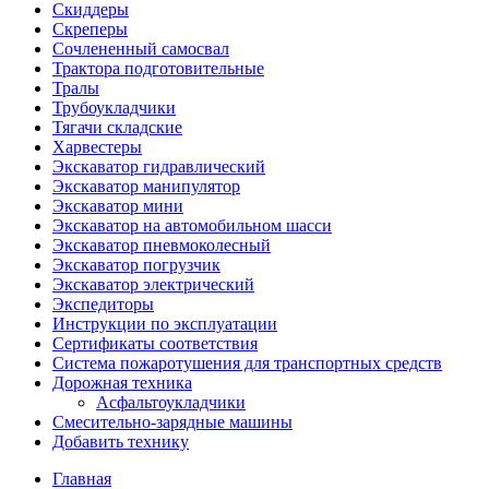
Скиддеры
Скреперы
Сочлененный самосвал
Трактора подготовительные
Тралы
Трубоукладчики
Тягачи складские
Харвестеры
Экскаватор гидравлический
Экскаватор манипулятор
Экскаватор мини
Экскаватор на автомобильном шасси
Экскаватор пневмоколесный
Экскаватор погрузчик
Экскаватор электрический
Экспедиторы
Инструкции по эксплуатации
Сертификаты соответствия
Система пожаротушения для транспортных средств
Дорожная техника
Асфальтоукладчики
Смесительно-зарядные машины
Добавить технику
Главная