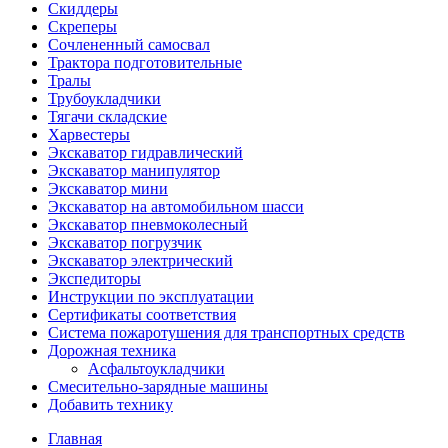
Скиддеры
Скреперы
Сочлененный самосвал
Трактора подготовительные
Тралы
Трубоукладчики
Тягачи складские
Харвестеры
Экскаватор гидравлический
Экскаватор манипулятор
Экскаватор мини
Экскаватор на автомобильном шасси
Экскаватор пневмоколесный
Экскаватор погрузчик
Экскаватор электрический
Экспедиторы
Инструкции по эксплуатации
Сертификаты соответствия
Система пожаротушения для транспортных средств
Дорожная техника
Асфальтоукладчики
Смесительно-зарядные машины
Добавить технику
Главная