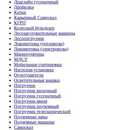
Драглайн гусеничный
Дробилки
Катки
Карьерный Самосвал
КГРП
Колесный бульдозер
Лесозаготовительные машины
Лесопогрузчик
Локомотивы (тепловозы)
Локомотивы (электровозы)
Манипуляторы
МДСУ
Мобильные сортировки
Насосная установка
Огнетушители
Осветительные вышки
Погрузчик
Погрузчик вилочный
Погрузчик гусеничный
Погрузчик мини
Погрузчик подземный
Погрузчик телескопический
Подземные лавы
Подземные машины
Самосвал