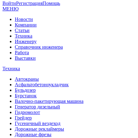
Войти
Регистрация
Помощь
МЕНЮ
Новости
Компании
Статьи
Техника
Инженеру
Справочник инженера
Работа
Выставки
Техника
Автокраны
Асфальтобетоноукладчик
Бульдозер
Бурстанок
Валочно-пакетирующая машина
Генератор дизельный
Гидромолот
Грейдер
Гусеничный вездеход
Дорожные реклаймеры
Дорожные фрезы