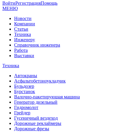
Войти
Регистрация
Помощь
МЕНЮ
Новости
Компании
Статьи
Техника
Инженеру
Справочник инженера
Работа
Выставки
Техника
Автокраны
Асфальтобетоноукладчик
Бульдозер
Бурстанок
Валочно-пакетирующая машина
Генератор дизельный
Гидромолот
Грейдер
Гусеничный вездеход
Дорожные реклаймеры
Дорожные фрезы