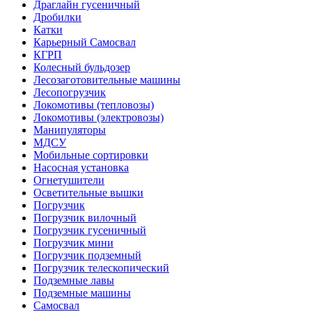
Драглайн гусеничный
Дробилки
Катки
Карьерный Самосвал
КГРП
Колесный бульдозер
Лесозаготовительные машины
Лесопогрузчик
Локомотивы (тепловозы)
Локомотивы (электровозы)
Манипуляторы
МДСУ
Мобильные сортировки
Насосная установка
Огнетушители
Осветительные вышки
Погрузчик
Погрузчик вилочный
Погрузчик гусеничный
Погрузчик мини
Погрузчик подземный
Погрузчик телескопический
Подземные лавы
Подземные машины
Самосвал