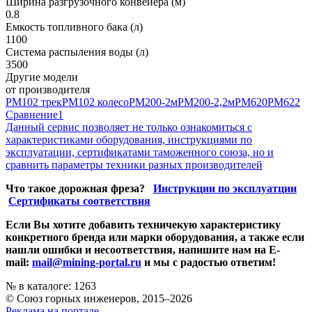
Ширина разгрузочного конвейера (м)
0.8
Емкость топливного бака (л)
1100
Система распыления воды (л)
3500
Другие модели
от производителя
РМ102 трек
РМ102 колесо
РМ200-2м
РМ200-2,2м
РМ620
РМ622
Сравнение
1
Данный сервис позволяет не только ознакомиться с
характеристиками оборудования, инструкциями по
эксплуатации, сертификатами таможенного союза, но и
сравнить параметры техники разных производителей
Что такое дорожная фреза?
Инструкции по эксплуатции
Сертификаты соответствия
Если Вы хотите добавить техничекую характеристику
конкретного бренда или марки оборудования, а также если
нашли ошибки и несоответствия, напишите нам на E-
mail:
mail@mining-portal.ru
и мы с радостью ответим!
№ в каталоге: 1263
© Союз горных инженеров, 2015–2026
Реклама на портале