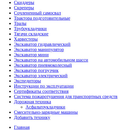
Скиддеры
Скреперы
Сочлененный самосвал
Трактора подготовительные
Тралы
Трубоукладчики
Тягачи складские
Харвестеры
Экскаватор гидравлический
Экскаватор манипулятор
Экскаватор мини
Экскаватор на автомобильном шасси
Экскаватор пневмоколесный
Экскаватор погрузчик
Экскаватор электрический
Экспедиторы
Инструкции по эксплуатации
Сертификаты соответствия
Система пожаротушения для транспортных средств
Дорожная техника
Асфальтоукладчики
Смесительно-зарядные машины
Добавить технику
Главная