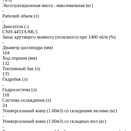
7970
Эксплуатационная масса - максимальная (кг)
-
Рабочий объем (л)
-
Двигатель (-)
CNH 445TA/ML5
Запас крутящего момента (полезного) при 1400 об/м (%)
-
Диаметр циллиндра (мм)
104
Ход поршня (мм)
132
Топливный бак (л)
135
Гидробак (л)
-
Гидросистема (л)
118
Система охлаждения (л)
24
Универсальный ковш (1.00м3) со складными вилами (кг)
-
Универсальный ковш (1.00м3) со складных вил (кг)
-