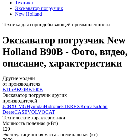
Техника
Экскаватор погрузчик
New Holland
Техника для горнодобывающей промышленности
Экскаватор погрузчик New
Holland B90B - Фото, видео,
описание, характеристики
Другие модели
от производителя
B115B
B90B
B100B
Экскаватор погрузчик других
производителей
JCB
XCMG
Hyundai
Hidromek
TEREX
Komatsu
John
Deere
CASE
VOLVO
CAT
Технические характеристики
Мощность полезная (кВт)
129
Эксплуатационная масса - номинальная (кг)