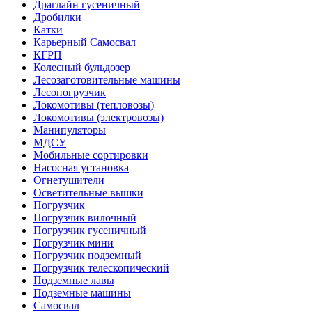
Драглайн гусеничный
Дробилки
Катки
Карьерный Самосвал
КГРП
Колесный бульдозер
Лесозаготовительные машины
Лесопогрузчик
Локомотивы (тепловозы)
Локомотивы (электровозы)
Манипуляторы
МДСУ
Мобильные сортировки
Насосная установка
Огнетушители
Осветительные вышки
Погрузчик
Погрузчик вилочный
Погрузчик гусеничный
Погрузчик мини
Погрузчик подземный
Погрузчик телескопический
Подземные лавы
Подземные машины
Самосвал