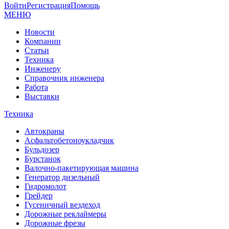
Войти
Регистрация
Помощь
МЕНЮ
Новости
Компании
Статьи
Техника
Инженеру
Справочник инженера
Работа
Выставки
Техника
Автокраны
Асфальтобетоноукладчик
Бульдозер
Бурстанок
Валочно-пакетирующая машина
Генератор дизельный
Гидромолот
Грейдер
Гусеничный вездеход
Дорожные реклаймеры
Дорожные фрезы