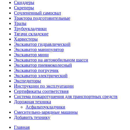
Скиддеры
Скреперы
Сочлененный самосвал
Трактора подготовительные
Тралы
Трубоукладчики
Тягачи складские
Харвестеры
Экскаватор гидравлический
Экскаватор манипулятор
Экскаватор мини
Экскаватор на автомобильном шасси
Экскаватор пневмоколесный
Экскаватор погрузчик
Экскаватор электрический
Экспедиторы
Инструкции по эксплуатации
Сертификаты соответствия
Система пожаротушения для транспортных средств
Дорожная техника
Асфальтоукладчики
Смесительно-зарядные машины
Добавить технику
Главная