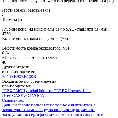
Телескопическая рукоять 4.3м без переднего противовеса (кг)
-
Противовесы базовые (кг)
-
Тормоза (-)
-
Глубина копания максимальная по SAE -стандартная (мм)
4750
Вместимость ковша погрузчика (м3)
1
Вместимость ковша экскаватора (м3)
0.24
Максимальная скорость (км/ч)
40
Другие модели
от производителя
B115B
B90B
B100B
Экскаватор погрузчик других
производителей
JCB
XCMG
Hyundai
Hidromek
TEREX
Komatsu
John
Deere
CASE
VOLVO
CAT
Сравнение
1
Данный сервис позволяет не только ознакомиться с
характеристиками оборудования, инструкциями по
эксплуатации, сертификатами таможенного союза, но и