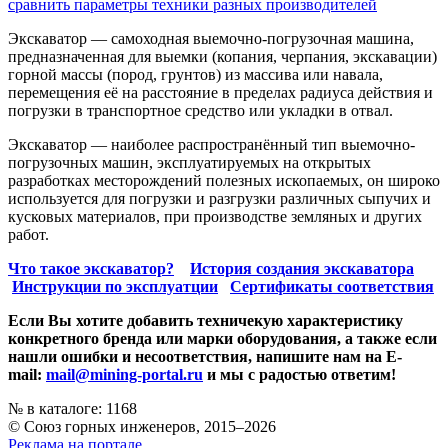
сравнить параметры техники разных производителей
Экскаватор — самоходная выемочно-погрузочная машина,
предназначенная для выемки (копания, черпания, экскавации)
горной массы (пород, грунтов) из массива или навала,
перемещения её на расстояние в пределах радиуса действия и
погрузки в транспортное средство или укладки в отвал.
Экскаватор — наиболее распространённый тип выемочно-
погрузочных машин, эксплуатируемых на открытых
разработках месторождений полезных ископаемых, он широко
используется для погрузки и разгрузки различных сыпучих и
кусковых материалов, при производстве земляных и других
работ.
Что такое экскаватор?
История создания экскаватора
Инструкции по эксплуатции
Сертификаты соответствия
Если Вы хотите добавить техничекую характеристику
конкретного бренда или марки оборудования, а также если
нашли ошибки и несоответствия, напишите нам на E-
mail:
mail@mining-portal.ru
и мы с радостью ответим!
№ в каталоге: 1168
© Союз горных инженеров, 2015–2026
Реклама на портале