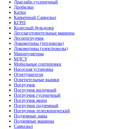
Драглайн гусеничный
Дробилки
Катки
Карьерный Самосвал
КГРП
Колесный бульдозер
Лесозаготовительные машины
Лесопогрузчик
Локомотивы (тепловозы)
Локомотивы (электровозы)
Манипуляторы
МДСУ
Мобильные сортировки
Насосная установка
Огнетушители
Осветительные вышки
Погрузчик
Погрузчик вилочный
Погрузчик гусеничный
Погрузчик мини
Погрузчик подземный
Погрузчик телескопический
Подземные лавы
Подземные машины
Самосвал