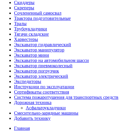
Скиддеры
Скреперы
Сочлененный самосвал
Трактора подготовительные
Тралы
Трубоукладчики
Тягачи складские
Харвестеры
Экскаватор гидравлический
Экскаватор манипулятор
Экскаватор мини
Экскаватор на автомобильном шасси
Экскаватор пневмоколесный
Экскаватор погрузчик
Экскаватор электрический
Экспедиторы
Инструкции по эксплуатации
Сертификаты соответствия
Система пожаротушения для транспортных средств
Дорожная техника
Асфальтоукладчики
Смесительно-зарядные машины
Добавить технику
Главная