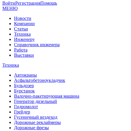
Войти
Регистрация
Помощь
МЕНЮ
Новости
Компании
Статьи
Техника
Инженеру
Справочник инженера
Работа
Выставки
Техника
Автокраны
Асфальтобетоноукладчик
Бульдозер
Бурстанок
Валочно-пакетирующая машина
Генератор дизельный
Гидромолот
Грейдер
Гусеничный вездеход
Дорожные реклаймеры
Дорожные фрезы