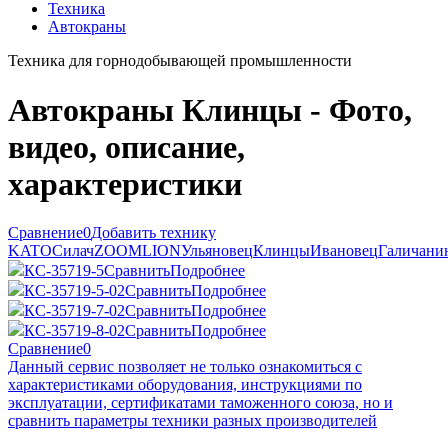
Техника
Автокраны
Техника для горнодобывающей промышленности
Автокраны Клинцы - Фото,
видео, описание,
характеристики
Сравнение
0
Добавить технику
KATO
Силач
ZOOMLION
Ульяновец
Клинцы
Ивановец
Галичани
КС-35719-5
Сравнить
Подробнее
КС-35719-5-02
Сравнить
Подробнее
КС-35719-7-02
Сравнить
Подробнее
КС-35719-8-02
Сравнить
Подробнее
Сравнение
0
Данный сервис позволяет не только ознакомиться с
характеристиками оборудования, инструкциями по
эксплуатации, сертификатами таможенного союза, но и
сравнить параметры техники разных производителей