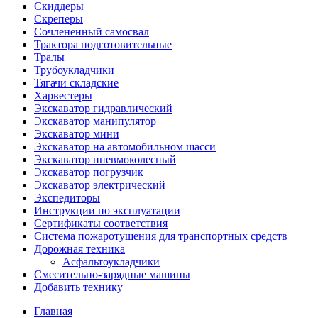
Скиддеры
Скреперы
Сочлененный самосвал
Трактора подготовительные
Тралы
Трубоукладчики
Тягачи складские
Харвестеры
Экскаватор гидравлический
Экскаватор манипулятор
Экскаватор мини
Экскаватор на автомобильном шасси
Экскаватор пневмоколесный
Экскаватор погрузчик
Экскаватор электрический
Экспедиторы
Инструкции по эксплуатации
Сертификаты соответствия
Система пожаротушения для транспортных средств
Дорожная техника
Асфальтоукладчики
Смесительно-зарядные машины
Добавить технику
Главная