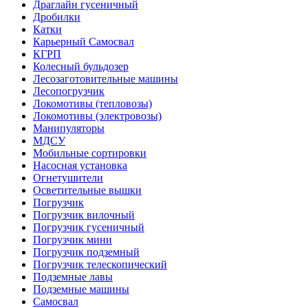
Драглайн гусеничный
Дробилки
Катки
Карьерный Самосвал
КГРП
Колесный бульдозер
Лесозаготовительные машины
Лесопогрузчик
Локомотивы (тепловозы)
Локомотивы (электровозы)
Манипуляторы
МДСУ
Мобильные сортировки
Насосная установка
Огнетушители
Осветительные вышки
Погрузчик
Погрузчик вилочный
Погрузчик гусеничный
Погрузчик мини
Погрузчик подземный
Погрузчик телескопический
Подземные лавы
Подземные машины
Самосвал