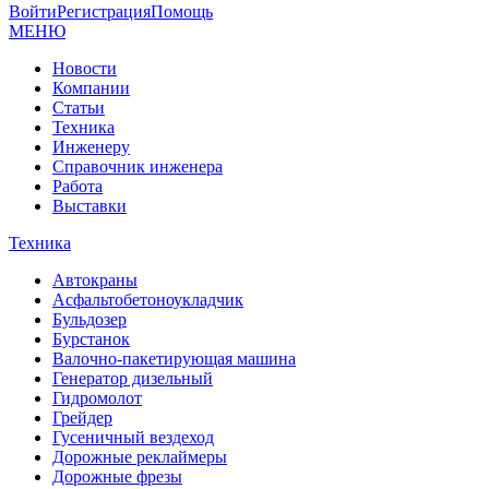
Войти
Регистрация
Помощь
МЕНЮ
Новости
Компании
Статьи
Техника
Инженеру
Справочник инженера
Работа
Выставки
Техника
Автокраны
Асфальтобетоноукладчик
Бульдозер
Бурстанок
Валочно-пакетирующая машина
Генератор дизельный
Гидромолот
Грейдер
Гусеничный вездеход
Дорожные реклаймеры
Дорожные фрезы