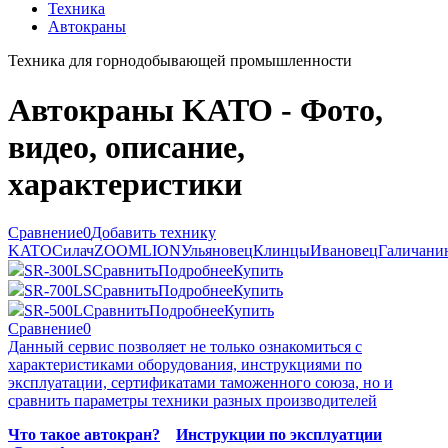
Техника
Автокраны
Техника для горнодобывающей промышленности
Автокраны KATO - Фото,
видео, описание,
характеристики
Сравнение
0
Добавить технику
KATO
Силач
ZOOMLION
Ульяновец
Клинцы
Ивановец
Галичани
SR-300LS
Сравнить
Подробнее
Купить
SR-700LS
Сравнить
Подробнее
Купить
SR-500L
Сравнить
Подробнее
Купить
Сравнение
0
Данный сервис позволяет не только ознакомиться с
характеристиками оборудования, инструкциями по
эксплуатации, сертификатами таможенного союза, но и
сравнить параметры техники разных производителей
Что такое автокран?
Инструкции по эксплуатции