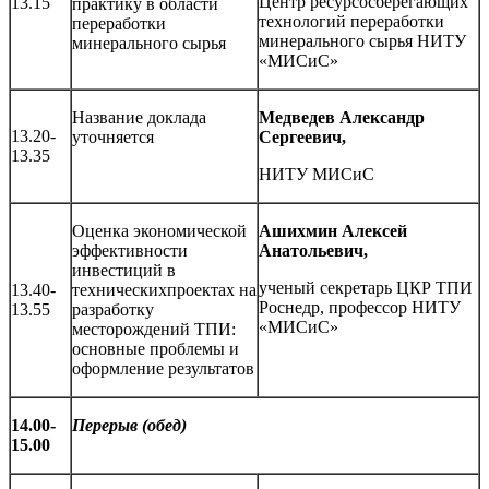
Центр ресурсосберегающих
13.15
практику в области
технологий переработки
переработки
минерального сырья НИТУ
минерального сырья
«МИСиС»
Название доклада
Медведев Александр
13.20-
уточняется
Сергеевич,
13.35
НИТУ МИСиС
Оценка экономической
Ашихмин Алексей
эффективности
Анатольевич,
инвестиций в
ученый секретарь ЦКР ТПИ
13.40-
техническихпроектах на
Роснедр, профессор НИТУ
13.55
разработку
«МИСиС»
месторождений ТПИ:
основные проблемы и
оформление результатов
1
4.
00-
Перерыв (обед)
1
5.00