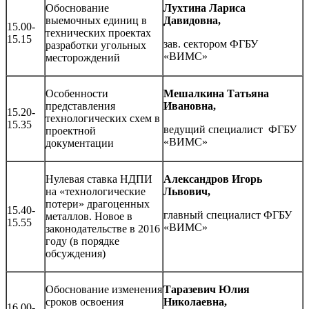
Обоснование
Лухтина Лариса
выемочных единиц в
Давидовна,
15.00-
технических проектах
15.15
зав. сектором ФГБУ
разработки угольных
«ВИМС»
месторождений
Особенности
Мешалкина Татьяна
представления
Ивановна,
15.20-
технологических схем в
15.35
ведущий специалист ФГБУ
проектной
«ВИМС»
документации
Нулевая ставка НДПИ
Александров Игорь
на «технологические
Львович,
потери» драгоценных
15.40-
главный специалист ФГБУ
металлов. Новое в
15.55
«ВИМС»
законодательстве в 2016
году (в порядке
обсуждения)
Обоснование изменения
Таразевич Юлия
сроков освоения
Николаевна,
16.00-