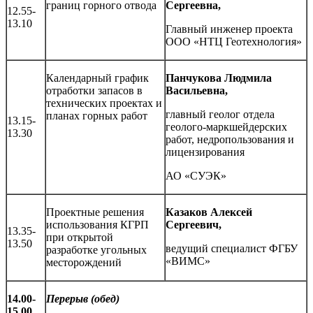
границ горного отвода
Сергеевна,
12.55-
13.10
Главный инженер проекта
ООО «НТЦ Геотехнология»
Календарный график
Панчукова Людмила
отработки запасов в
Васильевна,
технических проектах и
главный геолог отдела
планах горных работ
13.15-
геолого-маркшейдерских
13.30
работ, недропользования и
лицензирования
АО «СУЭК»
Проектные решения
Казаков Алексей
использования КГРП
Сергеевич,
13.35-
при открытой
13.50
ведущий специалист ФГБУ
разработке угольных
«ВИМС»
месторождений
1
4.00-
Перерыв (обед)
1
5.00