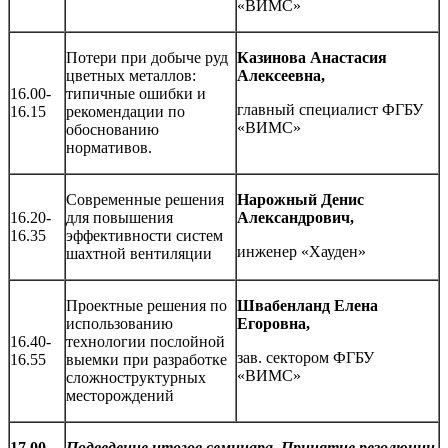
«ВИМС»
Потери при добыче руд
Казинова Анастасия
цветных металлов:
Алексеевна,
16.00-
типичные ошибки и
главный специалист ФГБУ
16.15
рекомендации по
«ВИМС»
обоснованию
нормативов.
Современные решения
Нарожный Денис
16.20-
для повышения
Александрович,
16.35
эффективности систем
инженер «Хауден»
шахтной вентиляции
Проектные решения по
Швабенланд Елена
использованию
Егоровна,
16.40-
технологии послойной
зав. сектором ФГБУ
16.55
выемки при разработке
«ВИМС»
сложноструктурных
месторождений
17.00-
Подведение итогов семинара. Принятие резолюции