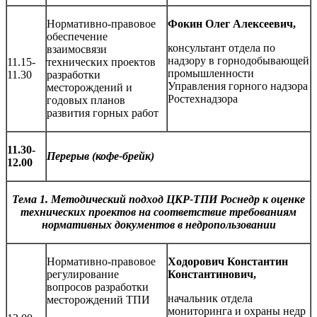
Нормативно-правовое
Фокин Олег Алексеевич,
обеспечение
консультант отдела по
взаимосвязи
надзору в горнодобывающей
11.15-
технических проектов
промышленности
11.30
разработки
Управления горного надзора
месторождений и
Ростехнадзора
годовых планов
развития горных работ
11.
30-
Перерыв (кофе-брейк)
1
2.
00
Тема 1. Методический подход ЦКР-ТПИ Роснедр к оценке
технических проектов на соответствие требованиям
нормативных документов в недропользовании
Нормативно-правовое
Ходорович Константин
регулирование
Константинович,
вопросов разработки
начальник отдела
месторождений ТПИ
мониторинга и охраны недр