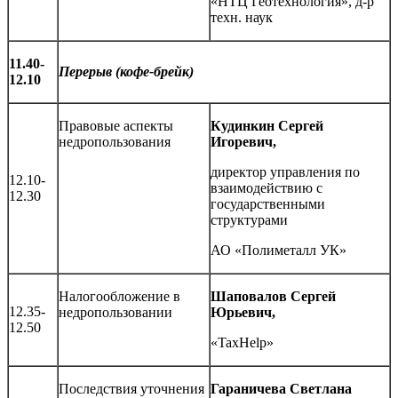
«НТЦ Геотехнология», д-р
техн. наук
11.40-
Перерыв (кофе-брейк)
1
2.10
Правовые аспекты
Кудинкин Сергей
недропользования
Игоревич,
директор управления по
12.10-
взаимодействию с
12.30
государственными
структурами
АО «Полиметалл УК»
Налогообложение в
Шаповалов Сергей
12.35-
недропользовании
Юрьевич,
12.50
«TaxHelp»
Последствия уточнения
Гараничева Светлана