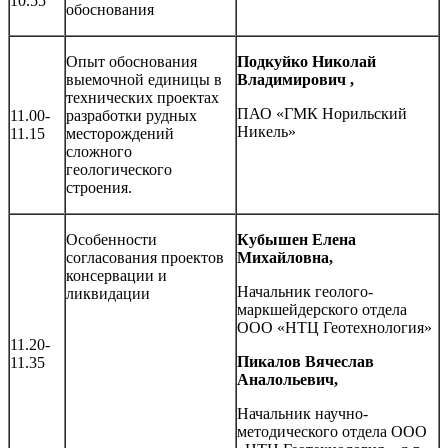
10.55
обоснования
Опыт обоснования
Подкуйко Николай
выемочной единицы в
Владимирович ,
технических проектах
ПАО «ГМК Норильский
11.00-
разработки рудных
Никель»
11.15
месторождений
сложного
геологического
строения.
Особенности
Кубышен Елена
согласования проектов
Михайловна,
консервации и
Начальник геолого-
ликвидации
маркшейдерского отдела
ООО «НТЦ Геотехнология»
11.20-
Пикалов Вячеслав
11.35
Аналольевич,
Начальник научно-
методического отдела ООО