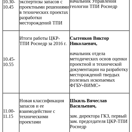
начальник Управления
10.30-
экспертизы запасов с
геологии ТПИ Роснедр
10.45
проектными решениями
в технических проектах
разработки
месторождений ТПИ
Итоги работы ЦКР-
Сытенков Виктор
ТПИ Роснедр за 2016 г.
Николаевич,
начальник отдела
методических основ оценки
10.45-
проектной и технической
10.55
документации на разработку
месторождений твердых
полезных ископаемых
ФГБУ«ВИМС»
Новая классификация
Шкиль Вячеслав
запасов и ее
Васильевич,
11.00-
взаимодействие с
зам. директора ГКЗ, первый
11.15
техническими
зам. председателя ЦКР-ТПИ
проектами
Роснедр