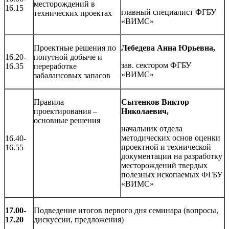
месторождений в
16.15
главный специалист ФГБУ
технических проектах
«ВИМС»
Проектные решения по
Лебедева Анна Юрьевна,
16.20-
попутной добыче и
зав. сектором ФГБУ
16.35
переработке
«ВИМС»
забалансовых запасов
Правила
Сытенков Виктор
проектирования –
Николаевич,
основные решения
начальник отдела
методических основ оценки
16.40-
проектной и технической
16.55
документации на разработку
месторождений твердых
полезных ископаемых ФГБУ
«ВИМС»
17.00-
Подведение итогов первого дня семинара (вопросы,
17.20
дискуссии, предложения)