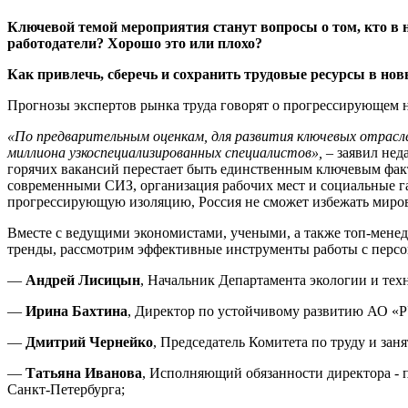
Ключевой темой мероприятия станут вопросы о том, кто в 
работодатели? Хорошо это или плохо?
Как привлечь, сберечь и сохранить трудовые ресурсы в но
Прогнозы экспертов рынка труда говорят о прогрессирующем н
«По предварительным оценкам, для развития ключевых отрасле
миллиона узкоспециализированных специалистов»,
– заявил нед
горячих вакансий перестает быть единственным ключевым факто
современными СИЗ, организация рабочих мест и социальные г
прогрессирующую изоляцию, Россия не сможет избежать миров
Вместе с ведущими экономистами, учеными, а также топ-мен
тренды, рассмотрим эффективные инструменты работы с персон
—
Андрей Лисицын
, Начальник Департамента экологии и те
—
Ирина Бахтина
, Директор по устойчивому развитию АО 
—
Дмитрий Чернейко
, Председатель Комитета по труду и зан
—
Татьяна Иванова
, Исполняющий обязанности директора - 
Санкт-Петербурга;