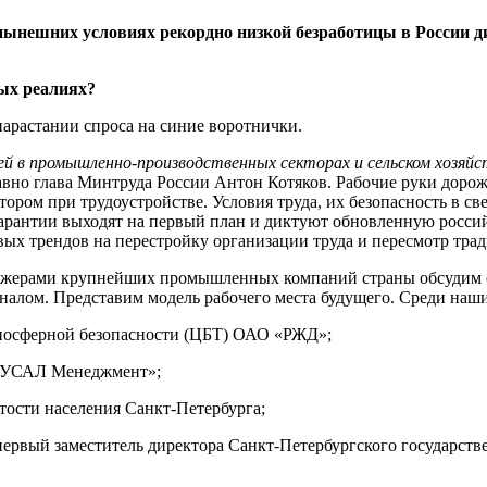
нынешних условиях рекордно низкой безработицы в России ди
вых реалиях?
арастании спроса на синие воротнички.
й в промышленно-производственных секторах и сельском хозяйс
авно глава Минтруда России Антон Котяков. Рабочие руки дорож
ром при трудоустройстве. Условия труда, их безопасность в све
арантии выходят на первый план и диктуют обновленную россий
ых трендов на перестройку организации труда и пересмотр тр
еджерами крупнейших промышленных компаний страны обсудим 
алом. Представим модель рабочего места будущего. Среди наши
хносферной безопасности (ЦБТ) ОАО «РЖД»;
«РУСАЛ Менеджмент»;
ятости населения Санкт‑Петербурга;
первый заместитель директора Санкт-Петербургского государств