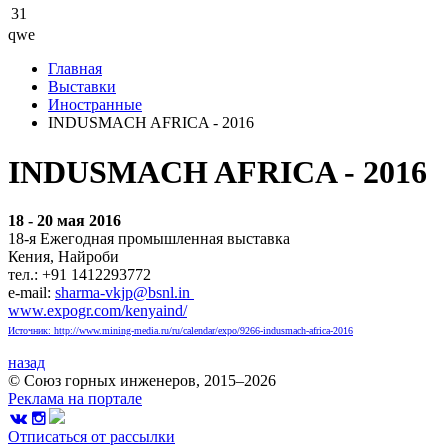
31
qwe
Главная
Выставки
Иностранные
INDUSMACH AFRICA - 2016
INDUSMACH AFRICA - 2016
18 - 20 мая 2016
18-я Ежегодная промышленная выставка
Кения, Найроби
тел.: +91 1412293772
e-mail:
sharma-vkjp@bsnl.in
www.expogr.com/kenyaind/
Источник: http://www.mining-media.ru/ru/calendar/expo/9266-indusmach-africa-2016
назад
© Союз горных инженеров, 2015–2026
Реклама на портале
Отписаться от рассылки