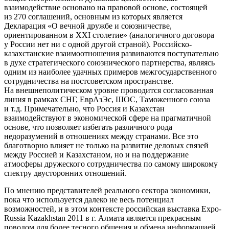
взаимодействие основано на правовой основе, состоящей
из 270 соглашений, основным из которых является
Декларация «О вечной дружбе и союзничестве,
ориентированном в ХХI столетие» (аналогичного договора
у России нет ни с одной другой страной). Российско-
казахстанские взаимоотношения развиваются поступательно
в духе стратегического союзнического партнерства, являясь
одним из наиболее удачных примеров межгосударственного
сотрудничества на постсоветском пространстве.
На внешнеполитическом уровне проводится согласованная
линия в рамках СНГ, ЕврАзЭс, ШОС, Таможенного союза
и т.д. Примечательно, что Россия и Казахстан
взаимодействуют в экономической сфере на прагматичной
основе, что позволяет избегать различного рода
недоразумений в отношениях между странами. Все это
благотворно влияет не только на развитие деловых связей
между Россией и Казахстаном, но и на поддержание
атмосферы дружеского сотрудничества по самому широкому
спектру двусторонних отношений.
По мнению представителей реального сектора экономики,
пока что используется далеко не весь потенциал
возможностей, и в этом контексте российская выставка Expo-
Russia Kazakhstan 2011 в г. Алмата является прекрасным
поводом для более тесного общения и обмена информацией,