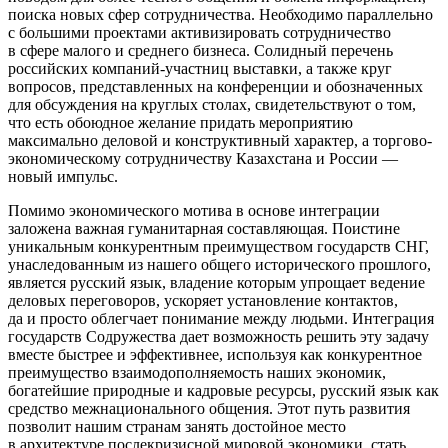
поиска новых сфер сотрудничества. Необходимо параллельно
с большими проектами активизировать сотрудничество
в сфере малого и среднего бизнеса. Солидный перечень
российских компаний-участниц выставки, а также круг
вопросов, представленных на конференции и обозначенных
для обсуждения на круглых столах, свидетельствуют о том,
что есть обоюдное желание придать мероприятию
максимально деловой и конструктивный характер, а торгово-
экономическому сотрудничеству Казахстана и России —
новый импульс.
Помимо экономического мотива в основе интеграции
заложена важная гуманитарная составляющая. Поистине
уникальным конкурентным преимуществом государств СНГ,
унаследованным из нашего общего исторического прошлого,
является русский язык, владение которым упрощает ведение
деловых переговоров, ускоряет установление контактов,
да и просто облегчает понимание между людьми. Интеграция
государств Содружества дает возможность решить эту задачу
вместе быстрее и эффективнее, используя как конкурентное
преимущество взаимодополняемость наших экономик,
богатейшие природные и кадровые ресурсы, русский язык как
средство межнационального общения. Этот путь развития
позволит нашим странам занять достойное место
в архитектуре послекризисной мировой экономики, стать