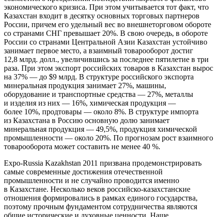
экономического кризиса. При этом учитывается тот факт, что
Казахстан входит в десятку основных торговых партнеров
России, причем его удельный вес во внешнеторговом обороте
со странами СНГ превышает 20%. В свою очередь, в обороте
России со странами Центральной Азии Казахстан устойчиво
занимает первое место, а взаимный товарооборот достиг
12,8 млрд. долл., увеличившись за последнее пятилетие в три
раза. При этом экспорт российских товаров в Казахстан вырос
на 37% — до $9 млрд. В структуре российского экспорта
минеральная продукция занимает 27%, машины,
оборудование и транспортные средства — 27%, металлы
и изделия из них — 16%, химическая продукция —
более 10%, продтовары — около 8%. В структуре импорта
из Казахстана в Россию основную долю занимает
минеральная продукция — 49,5%, продукция химической
промышленности — около 20%. По прогнозам рост взаимного
товарооборота может составить не менее 40 %.
Expo-Russia Kazakhstan 2011 призвана продемонстрировать
самые современные достижения отечественной
промышленности и не случайно проводится именно
в Казахстане. Несколько веков российско-казахстанские
отношения формировались в рамках единого государства,
поэтому прочным фундаментом сотрудничества являются
общие исторические и духовные ценности. Наше