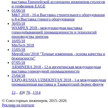
выставка Европейской ассоциации инженеров-геологов
и геофизиков EAGE
01/06/18
M&T 2018 - 10-я Выставка строительного оборудования
и 8-я Выставка горного оборудования
30/05/18
WAMPEX 2018 - международная выставка
горнодобывающей промышленности и технологий
производства энергии
16/05/18
MinTech 2018
15/05/18
MetrolExpo’2018 "Точные изменения - основа качества и
безопасности"
07/05/18
ARMINERA 2018 - 12-я аргентинская международная
выставка горнорудной промышленности
25/04/18
EXPO-RUSSIA UZBEKISTAN 2018 - 1-я международная
промышленная выставка и Ташкентский бизнес-форум
1
2
...
4
5
6
7
8
...
13
14
© Союз горных инженеров, 2015–2026
Реклама на портале