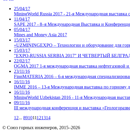
25/04/17
MiningWorld Russia 2017 - 21-я Международная выставка
11/04/17
SAPE 2017 - 8–я Международная Выставка и Конференция
05/04/17
Mines and Money Asia 2017
15/03/17
«UZMININGEXPO – Технологии и оборудование для гор
15/03/17
"EXPO-RUSSIA SERBIA 2017" И ЧЕТВЕРТЫЙ БЕЛГ
22/02/17
OGMA 2017 1-я международная выставка нефтегазовой
23/11/16
FinnMATERIA 2016 – 6-я международная специализированн
16/11/16
IMME 2016 – 13-я Международная выставка по горному 
16/11/16
MiningWorld Uzbekistan 2016 - 11-я Международная выста
09/11/16
III международная конференция и выставка «Геологоразв
1
2
...
8
9
10
11
12
13
14
© Союз горных инженеров, 2015–2026