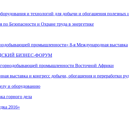
 оборудования и технологий для добычи и обогащения полезных
 по Безопасности и Охране труда в энергетике
нодобывающей промышленности» 8-я Международная выставка
РАДСКИЙ БИЗНЕС-ФОРУМ
 и горнодобывающей промышленности Восточной Африки
ая выставка и конгресс добычи, обогащения и переработки руд
делу и оборудованию
вка горного дела
едка 2016»